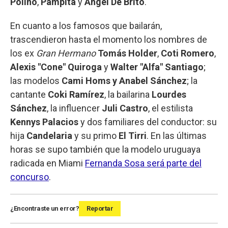
Polino
,
Pampita
y
Ángel De Brito
.
En cuanto a los famosos que bailarán,
trascendieron hasta el momento los nombres de
los ex
Gran Hermano
Tomás Holder
,
Coti Romero
,
Alexis "Cone" Quiroga
y
Walter "Alfa" Santiago
;
las modelos
Cami Homs y Anabel Sánchez
; la
cantante
Coki Ramírez
, la bailarina
Lourdes
Sánchez
, la influencer
Juli Castro
, el estilista
Kennys Palacios
y dos familiares del conductor: su
hija
Candelaria
y su primo
El Tirri
. En las últimas
horas se supo también que la modelo uruguaya
radicada en Miami
Fernanda Sosa será parte del
concurso
.
¿Encontraste un error?
Reportar