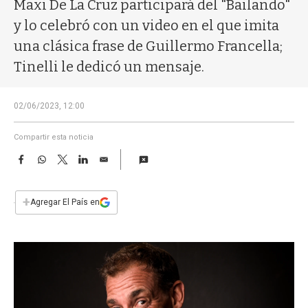
a
Maxi De La Cruz participará del "Bailando"
y lo celebró con un video en el que imita
una clásica frase de Guillermo Francella;
Tinelli le dedicó un mensaje.
02/06/2023, 12:00
Compartir esta noticia
F
W
T
L
E
a
h
w
i
m
c
a
i
n
a
e
t
t
k
i
+
Agregar El País en
b
s
t
e
l
o
A
e
d
o
p
r
I
k
p
n