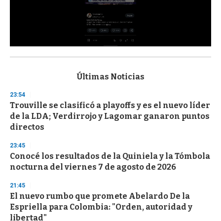
0
s
e
c
Últimas Noticias
o
n
23:54
d
Trouville se clasificó a playoffs y es el nuevo líder
s
o
de la LDA; Verdirrojo y Lagomar ganaron puntos
f
directos
3
3
s
23:45
e
Conocé los resultados de la Quiniela y la Tómbola
c
nocturna del viernes 7 de agosto de 2026
o
n
d
21:45
s
El nuevo rumbo que promete Abelardo De la
Espriella para Colombia: "Orden, autoridad y
libertad"