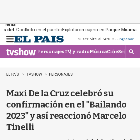
Tema
s del
Conflicto en el puerto
Explotaron cajero en Parque Miramar
día:
Suscribite al 50% OFF
Ingresar
M
e
Personajes
TV y radio
Música
Cine
Series
Te
n
M
u
o
s
t
EL PAÍS
TVSHOW
PERSONAJES
r
a
Maxi De la Cruz celebró su
r
b
confirmación en el "Bailando
�
s
2023" y así reaccionó Marcelo
q
u
Tinelli
e
d