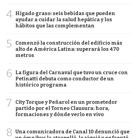
4
Hígado graso: seis bebidas que pueden
ayudar a cuidar la salud hepática y los
hábitos que las complementan
5
Comenzó la construcción del edificio más
alto de América Latina: superará los 470
metros
6
La figura del Carnaval que tuvo un cruce con
Petinatti debuta como conductor de un
histórico programa
7
City Torque y Peñarol en un prometedor
partido por el Torneo Clausura: hora,
formaciones y dónde verlo en vivo
8
Una comunicadora de Canal 10 denunció que
un ómnibus la atropelló, lo siguió y enfrentó