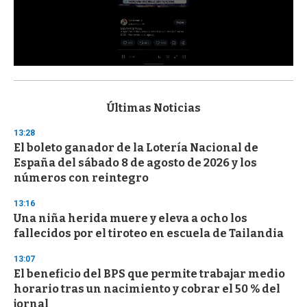
0
s
e
c
Últimas Noticias
o
n
13:28
d
El boleto ganador de la Lotería Nacional de
s
o
España del sábado 8 de agosto de 2026 y los
f
números con reintegro
3
3
s
13:16
e
Una niña herida muere y eleva a ocho los
c
fallecidos por el tiroteo en escuela de Tailandia
o
n
d
13:07
s
El beneficio del BPS que permite trabajar medio
horario tras un nacimiento y cobrar el 50 % del
jornal