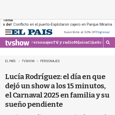
Tema
s del
Conflicto en el puerto
Explotaron cajero en Parque Miramar
día:
Suscribite al 50% OFF
Ingresar
M
e
Personajes
TV y radio
Música
Cine
Series
Te
n
M
u
o
s
t
EL PAÍS
TVSHOW
PERSONAJES
r
a
Lucía Rodríguez: el día en que
r
b
dejó un show a los 15 minutos,
�
s
el Carnaval 2025 en familia y su
q
u
sueño pendiente
e
d