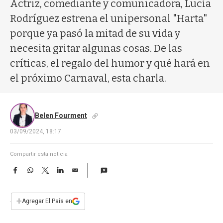
a
Actriz, comediante y comunicadora, Lucía
Rodríguez estrena el unipersonal "Harta"
porque ya pasó la mitad de su vida y
necesita gritar algunas cosas. De las
críticas, el regalo del humor y qué hará en
el próximo Carnaval, esta charla.
Belen Fourment
03/09/2024, 18:17
Compartir esta noticia
F
W
T
L
E
a
h
w
i
m
c
a
i
n
a
e
t
t
k
i
+
Agregar El País en
b
s
t
e
l
o
A
e
d