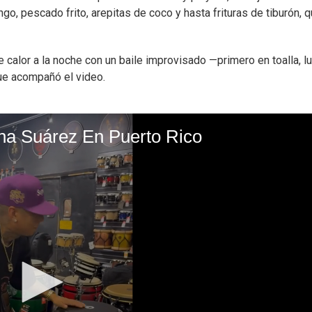
o, pescado frito, arepitas de coco y hasta frituras de tiburón, 
 calor a la noche con un baile improvisado —primero en toalla, l
 que acompañó el video.