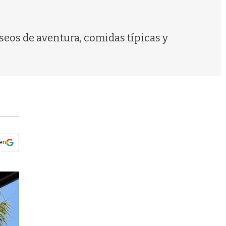
s
q
u
e
aseos de aventura, comidas típicas y
d
a
 en