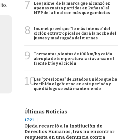
7
Leo Jaime: de la marca que alcanzó en
lto.
apenas cuatro partidos en Peñarol al
MVP de la final con más que gambetas
8
Inumet prevé que "lo más intenso" del
ciclón extratropical se dará la noche del
jueves y madrugada del viernes
9
Tormentas, vientos de 100 km/h y caída
abrupta de temperatura: así avanzan el
frente frío y el ciclón
10
Las "presiones" de Estados Unidos que ha
recibido el gobierno en este período y
qué diálogo se está manteniendo
Últimas Noticias
17:21
Ojeda recurrió a la Institución de
Derechos Humanos, tras no encontrar
respuesta en una denuncia contra