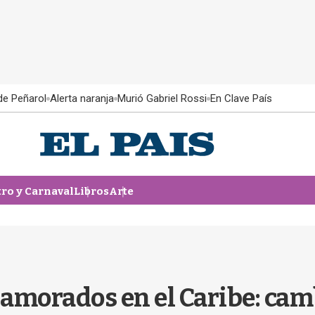
 de Peñarol
Alerta naranja
Murió Gabriel Rossi
En Clave País
tro y Carnaval
Libros
Arte
amorados en el Caribe: camb