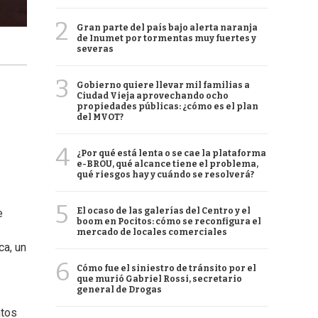
2
Gran parte del país bajo alerta naranja
de Inumet por tormentas muy fuertes y
severas
3
Gobierno quiere llevar mil familias a
Ciudad Vieja aprovechando ocho
propiedades públicas: ¿cómo es el plan
del MVOT?
4
¿Por qué está lenta o se cae la plataforma
e-BROU, qué alcance tiene el problema,
qué riesgos hay y cuándo se resolverá?
5
El ocaso de las galerías del Centro y el
e
boom en Pocitos: cómo se reconfigura el
mercado de locales comerciales
ca, un
6
Cómo fue el siniestro de tránsito por el
que murió Gabriel Rossi, secretario
general de Drogas
ntos