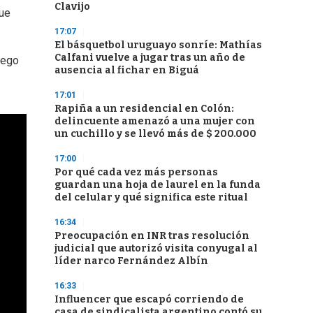
Clavijo
que
17:07
El básquetbol uruguayo sonríe: Mathías
Calfani vuelve a jugar tras un año de
uego
ausencia al fichar en Biguá
17:01
Rapiña a un residencial en Colón:
delincuente amenazó a una mujer con
un cuchillo y se llevó más de $ 200.000
17:00
Por qué cada vez más personas
guardan una hoja de laurel en la funda
del celular y qué significa este ritual
16:34
Preocupación en INR tras resolución
judicial que autorizó visita conyugal al
líder narco Fernández Albín
16:33
Influencer que escapó corriendo de
casa de sindicalista argentino contó su