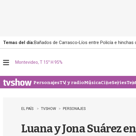
Temas del día:
Bañados de Carrasco
Líos entre Policía e hinchas
Montevideo, T 15° H 95%
M
e
n
u
Personajes
TV y radio
Música
Cine
Series
Tea
EL PAÍS
TVSHOW
PERSONAJES
Luana y Jona Suárez en