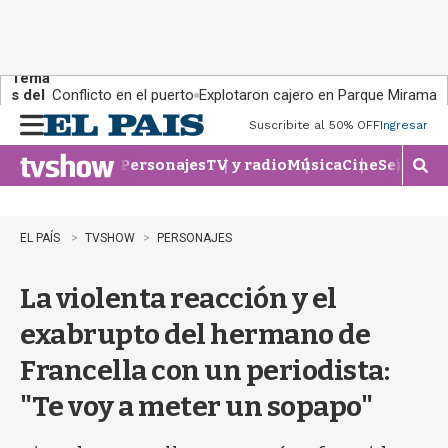
Tema
s del
Conflicto en el puerto
Explotaron cajero en Parque Miramar
día:
Suscribite al 50% OFF
Ingresar
M
e
Personajes
TV y radio
Música
Cine
Series
Te
n
M
u
o
s
t
EL PAÍS
TVSHOW
PERSONAJES
r
a
La violenta reacción y el
r
b
exabrupto del hermano de
�
s
Francella con un periodista:
q
u
"Te voy a meter un sopapo"
e
d