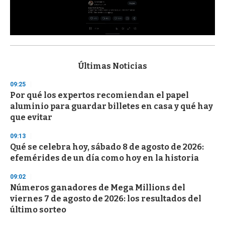
0
s
e
c
Últimas Noticias
o
n
09:25
d
Por qué los expertos recomiendan el papel
s
o
aluminio para guardar billetes en casa y qué hay
f
que evitar
3
3
s
09:13
e
Qué se celebra hoy, sábado 8 de agosto de 2026:
c
efemérides de un día como hoy en la historia
o
n
d
09:02
s
Números ganadores de Mega Millions del
viernes 7 de agosto de 2026: los resultados del
último sorteo