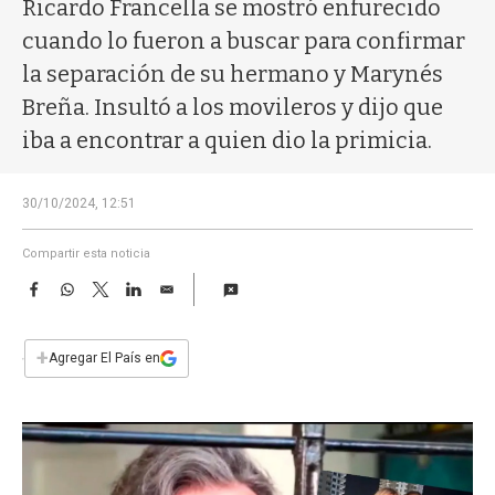
a
Ricardo Francella se mostró enfurecido
cuando lo fueron a buscar para confirmar
la separación de su hermano y Marynés
Breña. Insultó a los movileros y dijo que
iba a encontrar a quien dio la primicia.
30/10/2024, 12:51
Compartir esta noticia
F
W
T
L
E
a
h
w
i
m
c
a
i
n
a
e
t
t
k
i
+
Agregar El País en
b
s
t
e
l
o
A
e
d
o
p
r
I
k
p
n