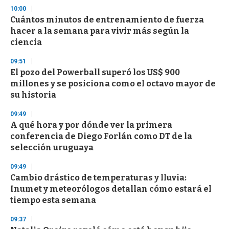
n
10:00
d
Cuántos minutos de entrenamiento de fuerza
s
o
hacer a la semana para vivir más según la
f
ciencia
3
3
s
09:51
e
El pozo del Powerball superó los US$ 900
c
millones y se posiciona como el octavo mayor de
o
n
su historia
d
s
09:49
A qué hora y por dónde ver la primera
conferencia de Diego Forlán como DT de la
selección uruguaya
09:49
Cambio drástico de temperaturas y lluvia:
Inumet y meteorólogos detallan cómo estará el
tiempo esta semana
09:37