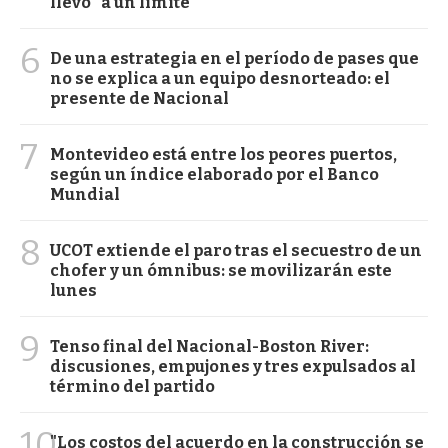
llevó "a un límite"
6
De una estrategia en el período de pases que
no se explica a un equipo desnorteado: el
presente de Nacional
7
Montevideo está entre los peores puertos,
según un índice elaborado por el Banco
Mundial
8
UCOT extiende el paro tras el secuestro de un
chofer y un ómnibus: se movilizarán este
lunes
9
Tenso final del Nacional-Boston River:
discusiones, empujones y tres expulsados al
término del partido
10
"Los costos del acuerdo en la construcción se