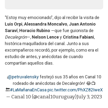
"Estoy muy emocionado", dijo al recibir la visita de
Luis Orpi
,
Alessandra Moncalvo
,
Juan Antonio
Saraví
,
Horacio Rubino
—que fue guionista de
Decalegrón
—,
Nelson Lence
y
Cristina Fabiani
,
histórica maquilladora del canal. Junto a sus
excompañeros recordó, por ejemplo, como era el
estudio de antes, y anécdotas de cuando
compartían aquellos días.
¡
@petruvalensky
festejó sus 35 años en Canal 10
rodeado de anécdotas de Decalegrón! 😂📺
🔙
#LaMañanaEnCasa
pic.twitter.com/PhXZ82IweX
— Canal 10 (@canal10uruguay)
July 3, 2023