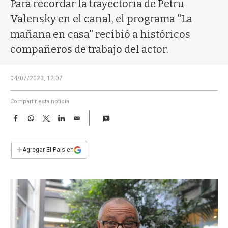
a
Para recordar la trayectoria de Petru
Valensky en el canal, el programa "La
mañana en casa" recibió a históricos
compañeros de trabajo del actor.
04/07/2023, 12:07
Compartir esta noticia
F
W
T
L
E
a
h
w
i
m
c
a
i
n
a
e
t
t
k
i
+
Agregar El País en
b
s
t
e
l
o
A
e
d
o
p
r
I
k
p
n