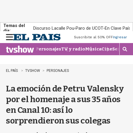
Temas del
Discurso Lacalle Pou
Paro de UCOT
En Clave País
día:
Suscribite al 50% OFF
Ingresar
M
e
Personajes
TV y radio
Música
Cine
Series
Te
n
M
u
o
s
t
EL PAÍS
TVSHOW
PERSONAJES
r
a
La emoción de Petru Valensky
r
b
por el homenaje a sus 35 años
�
s
en Canal 10: así lo
q
u
sorprendieron sus colegas
e
d