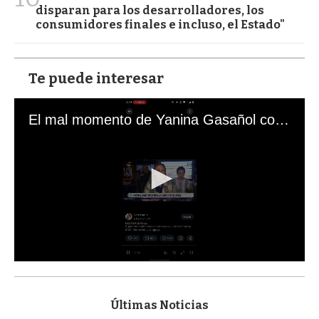
disparan para los desarrolladores, los
consumidores finales e incluso, el Estado"
Te puede interesar
El mal momento de Yanina Gasañol con un hincha argentino en "Subrayado"
0
s
e
c
Últimas Noticias
o