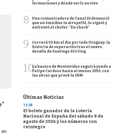
formaciones y dónde verlo en vivo
8
Una comunicadora de Canal 10 denunció
que un ómnibus la atropelló, lo siguió y
enfrentó al chofer: "En shock"
9
Correrá 50 km al día por todo Uruguay: la
historia de superación tras el nuevo
desafío de Santiago Stirling
10
La basura de Montevideo seguirá yendo a
Felipe Cardoso hasta al menos 2055, con
las obras que prevé la IMM
Últimas Noticias
e"
13:28
El boleto ganador de la Lotería
Nacional de España del sábado 8 de
agosto de 2026 y los números con
reintegro
o en