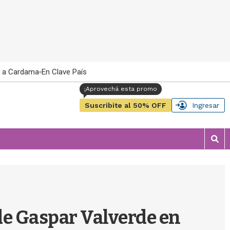
 a Cardama
En Clave País
Suscribite al 50% OFF
Ingresar
M
o
s
t
r
a
r
de Gaspar Valverde en
b
�