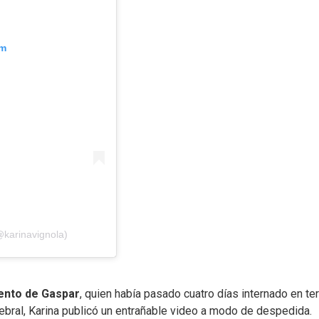
am
@karinavignola)
iento de Gaspar
, quien había pasado cuatro días internado en te
ebral, Karina publicó un entrañable video a modo de despedida.