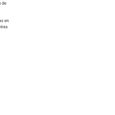
n de
as en
otras