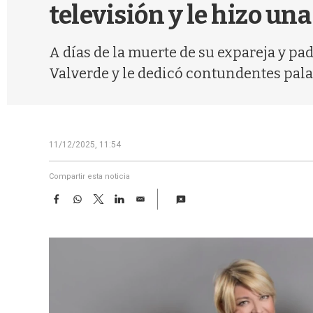
televisión y le hizo u
A días de la muerte de su expareja y pa
Valverde y le dedicó contundentes palab
11/12/2025, 11:54
Compartir esta noticia
F
W
T
L
E
a
h
w
i
m
c
a
i
n
a
e
t
t
k
i
b
s
t
e
l
o
A
e
d
o
p
r
I
k
p
n