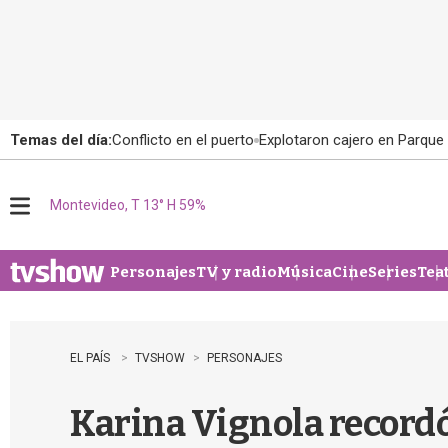
Temas del día:
Conflicto en el puerto
Explotaron cajero en Parque
Montevideo, T 13° H 59%
M
e
n
u
Personajes
TV y radio
Música
Cine
Series
Tea
EL PAÍS
TVSHOW
PERSONAJES
Karina Vignola record