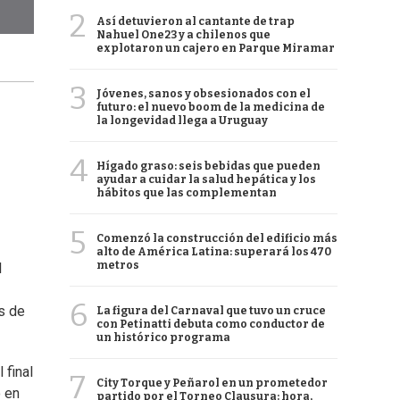
2
Así detuvieron al cantante de trap
Nahuel One23 y a chilenos que
explotaron un cajero en Parque Miramar
3
Jóvenes, sanos y obsesionados con el
futuro: el nuevo boom de la medicina de
la longevidad llega a Uruguay
4
Hígado graso: seis bebidas que pueden
ayudar a cuidar la salud hepática y los
hábitos que las complementan
5
Comenzó la construcción del edificio más
alto de América Latina: superará los 470
metros
l
6
és de
La figura del Carnaval que tuvo un cruce
con Petinatti debuta como conductor de
un histórico programa
 final
7
City Torque y Peñarol en un prometedor
ó en
partido por el Torneo Clausura: hora,