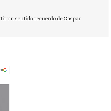
s
q
u
e
rtir un sentido recuerdo de Gaspar
d
a
 en