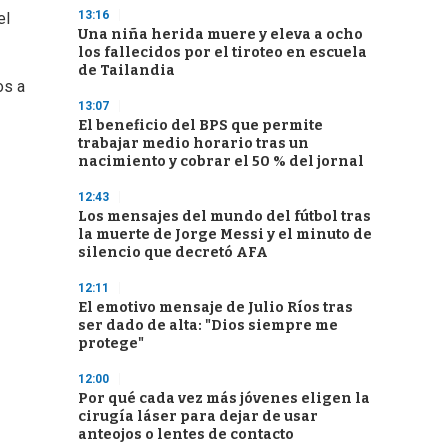
13:16
el
Una niña herida muere y eleva a ocho
los fallecidos por el tiroteo en escuela
de Tailandia
os a
13:07
El beneficio del BPS que permite
trabajar medio horario tras un
nacimiento y cobrar el 50 % del jornal
12:43
Los mensajes del mundo del fútbol tras
la muerte de Jorge Messi y el minuto de
silencio que decretó AFA
12:11
El emotivo mensaje de Julio Ríos tras
ser dado de alta: "Dios siempre me
protege"
12:00
Por qué cada vez más jóvenes eligen la
cirugía láser para dejar de usar
anteojos o lentes de contacto