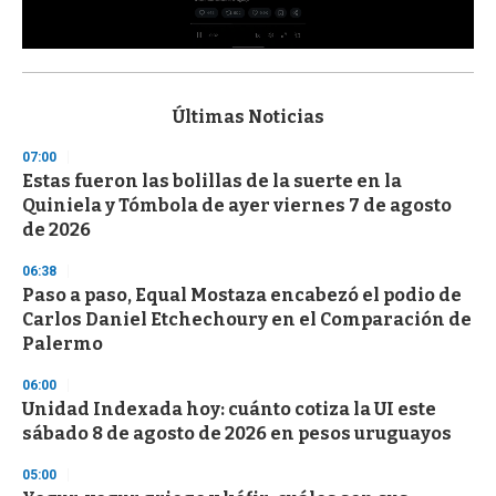
0
s
e
c
Últimas Noticias
o
n
07:00
d
Estas fueron las bolillas de la suerte en la
s
o
Quiniela y Tómbola de ayer viernes 7 de agosto
f
de 2026
3
3
s
06:38
e
Paso a paso, Equal Mostaza encabezó el podio de
c
Carlos Daniel Etchechoury en el Comparación de
o
n
Palermo
d
s
06:00
Unidad Indexada hoy: cuánto cotiza la UI este
sábado 8 de agosto de 2026 en pesos uruguayos
05:00