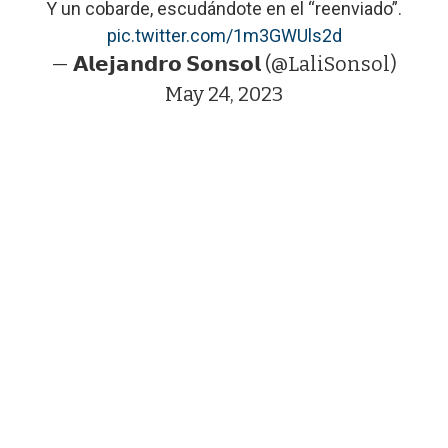
Y un cobarde, escudándote en el “reenviado”.
pic.twitter.com/1m3GWUls2d
— 𝗔𝗹𝗲𝗷𝗮𝗻𝗱𝗿𝗼 𝗦𝗼𝗻𝘀𝗼𝗹 (@LaliSonsol)
May 24, 2023