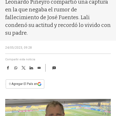
a
Leonardo Piñeyro compartió una captura
en la que negaba el rumor de
fallecimiento de José Fuentes. Lali
condenó su actitud y recordó lo vivido con
su padre.
24/05/2023, 09:28
Compartir esta noticia
F
W
T
L
E
a
h
w
i
m
c
a
i
n
a
e
t
t
k
i
+
Agregar El País en
b
s
t
e
l
o
A
e
d
o
p
r
I
k
p
n