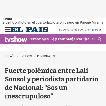
Tema
s del
Conflicto en el puerto
Explotaron cajero en Parque Miramar
día:
Suscribite al 50% OFF
Ingresar
M
e
Personajes
TV y radio
Música
Cine
Series
Te
n
M
u
o
s
t
EL PAÍS
TVSHOW
PERSONAJES
r
a
Fuerte polémica entre Lali
r
b
Sonsol y periodista partidario
�
s
de Nacional: "Sos un
q
u
inescrupuloso"
e
d