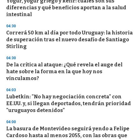
Yogur, yogur griego y kéfir: cuáles son sus
diferencias y qué beneficios aportan a la salud
intestinal
04:30
Correrá 50 km al día por todo Uruguay: la historia
de superación tras el nuevo desafío de Santiago
Stirling
04:30
De la crítica al ataque: ¿Qué revela el auge del
hate sobre la forma en la que hoy nos
vinculamos?
04:03
Lubetkin: "No hay negociación concreta" con
EE.UU. y, si llegan deportados, tendrán prioridad
"uruguayos detenidos"
04:00
La basura de Montevideo seguirá yendo a Felipe
Cardoso hasta al menos 2055, con las obras que