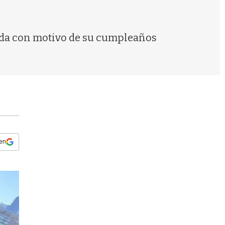
s
q
u
e
rada con motivo de su cumpleaños
d
a
 en