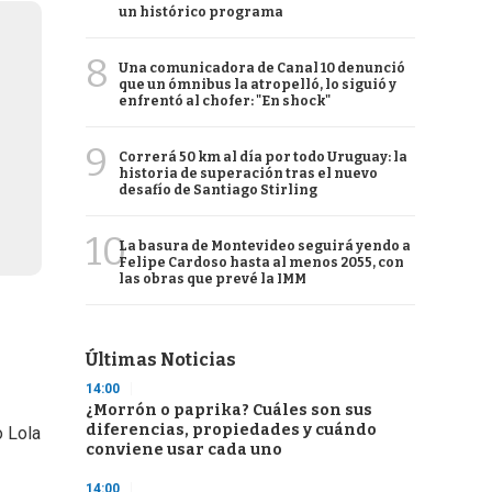
un histórico programa
8
Una comunicadora de Canal 10 denunció
que un ómnibus la atropelló, lo siguió y
enfrentó al chofer: "En shock"
9
Correrá 50 km al día por todo Uruguay: la
historia de superación tras el nuevo
desafío de Santiago Stirling
10
La basura de Montevideo seguirá yendo a
Felipe Cardoso hasta al menos 2055, con
las obras que prevé la IMM
Últimas Noticias
14:00
¿Morrón o paprika? Cuáles son sus
diferencias, propiedades y cuándo
o Lola
conviene usar cada uno
14:00