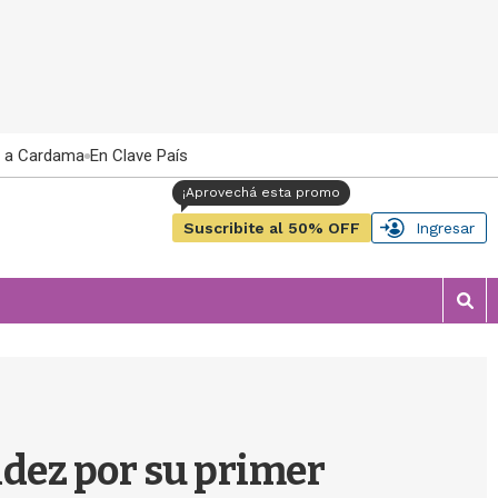
 a Cardama
En Clave País
Suscribite al 50% OFF
Ingresar
M
o
s
t
r
a
r
ndez por su primer
b
�