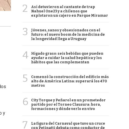
2
Así detuvieron al cantante de trap
Nahuel One23 y a chilenos que
explotaron un cajero en Parque Miramar
3
Jóvenes, sanos y obsesionados con el
futuro: el nuevo boom de la medicina de
la longevidad llega a Uruguay
4
Hígado graso: seis bebidas que pueden
ayudar a cuidar la salud hepática y los
hábitos que las complementan
5
Comenzó la construcción del edificio más
alto de América Latina: superará los 470
metros
dos
6
City Torque y Peñarol en un prometedor
partido por el Torneo Clausura: hora,
formaciones y dónde verlo en vivo
o y
7
La figura del Carnaval que tuvo un cruce
con Petinatti debuta como conductor de