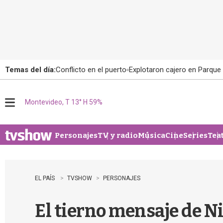
Temas del día:
Conflicto en el puerto
Explotaron cajero en Parque
Montevideo, T 13° H 59%
M
e
n
u
Personajes
TV y radio
Música
Cine
Series
Tea
EL PAÍS
TVSHOW
PERSONAJES
El tierno mensaje de N