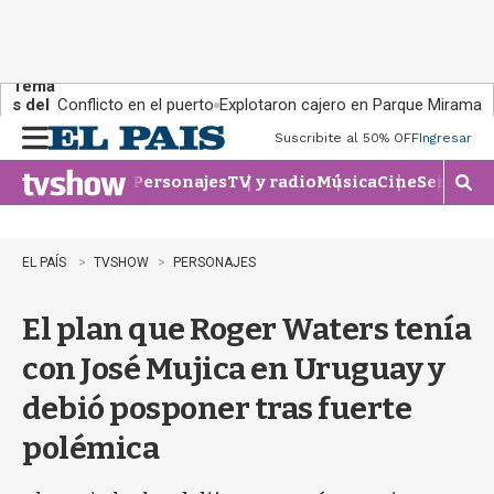
Tema
s del
Conflicto en el puerto
Explotaron cajero en Parque Miramar
día:
Suscribite al 50% OFF
Ingresar
M
e
Personajes
TV y radio
Música
Cine
Series
Te
n
M
u
o
s
t
EL PAÍS
TVSHOW
PERSONAJES
r
a
El plan que Roger Waters tenía
r
b
con José Mujica en Uruguay y
�
s
debió posponer tras fuerte
q
u
polémica
e
d