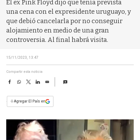
a
El ex Pink Floyd dijo que tenía prevista
una cena con el expresidente uruguayo, y
que debió cancelarla por no conseguir
alojamiento en medio de una gran
controversia. Al final habrá visita.
15/11/2023, 13:47
Compartir esta noticia
F
W
T
L
E
a
h
w
i
m
c
a
i
n
a
e
t
t
k
i
+
Agregar El País en
b
s
t
e
l
o
A
e
d
o
p
r
I
k
p
n