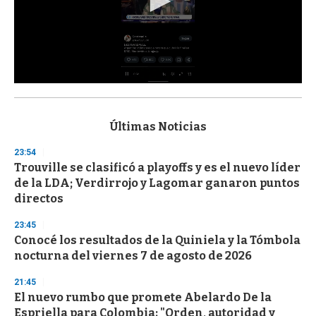
0
s
e
c
Últimas Noticias
o
n
23:54
d
Trouville se clasificó a playoffs y es el nuevo líder
s
o
de la LDA; Verdirrojo y Lagomar ganaron puntos
f
directos
3
3
s
23:45
e
Conocé los resultados de la Quiniela y la Tómbola
c
nocturna del viernes 7 de agosto de 2026
o
n
d
21:45
s
El nuevo rumbo que promete Abelardo De la
Espriella para Colombia: "Orden, autoridad y