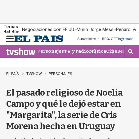
Temas
Negociaciones con EE.UU.
Murió Jorge Messi
Peñarol vs
del día:
Suscribite al 50% OFF
Ingresar
M
e
Personajes
TV y radio
Música
Cine
Series
Te
n
M
u
o
s
t
EL PAÍS
TVSHOW
PERSONAJES
r
a
El pasado religioso de Noelia
r
b
Campo y qué le dejó estar en
�
s
"Margarita", la serie de Cris
q
u
Morena hecha en Uruguay
e
d