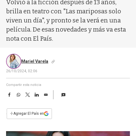
a
Volvió a la ficción después de 13 años,
brilla en teatro con "Las mariposas solo
viven un día", y pronto se la verá en una
película. De esas novedades y más va esta
nota con El País.
Mariel Varela
26/10/2024, 02:06
Compartir esta noticia
F
W
T
L
E
a
h
w
i
m
c
a
i
n
a
e
t
t
k
i
+
Agregar El País en
b
s
t
e
l
o
A
e
d
o
p
r
I
k
p
n