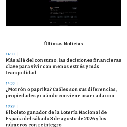
0
s
e
c
Últimas Noticias
o
n
14:00
d
Más allá del consumo: las decisiones financieras
s
o
clave para vivir con menos estrés y más
f
tranquilidad
3
3
s
14:00
e
¿Morrón o paprika? Cuáles son sus diferencias,
c
propiedades y cuándo conviene usar cada uno
o
n
d
13:28
s
El boleto ganador de la Lotería Nacional de
España del sábado 8 de agosto de 2026 y los
números con reintegro