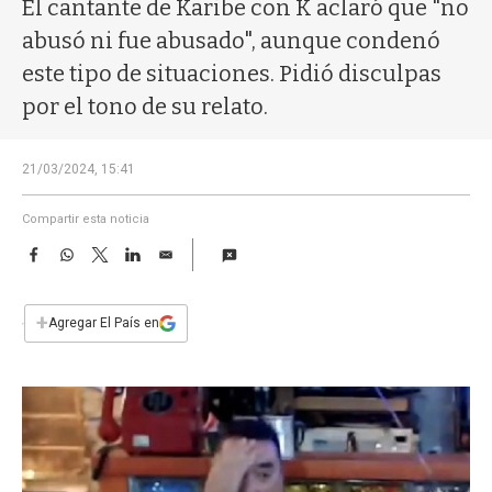
a
El cantante de Karibe con K aclaró que "no
abusó ni fue abusado", aunque condenó
este tipo de situaciones. Pidió disculpas
por el tono de su relato.
21/03/2024, 15:41
Compartir esta noticia
F
W
T
L
E
a
h
w
i
m
c
a
i
n
a
e
t
t
k
i
+
Agregar El País en
b
s
t
e
l
o
A
e
d
o
p
r
I
k
p
n