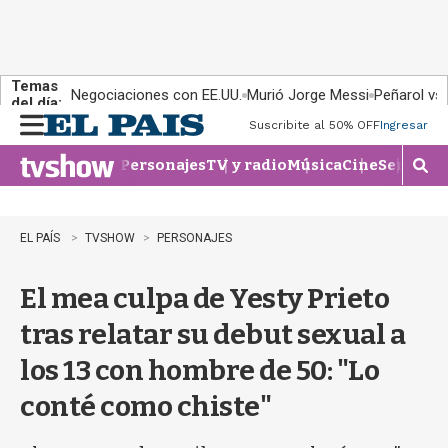
Temas
Negociaciones con EE.UU.
Murió Jorge Messi
Peñarol vs
del día:
Suscribite al 50% OFF
Ingresar
M
e
Personajes
TV y radio
Música
Cine
Series
Te
n
M
u
o
s
t
EL PAÍS
TVSHOW
PERSONAJES
r
a
El mea culpa de Yesty Prieto
r
b
tras relatar su debut sexual a
�
s
los 13 con hombre de 50: "Lo
q
u
conté como chiste"
e
d