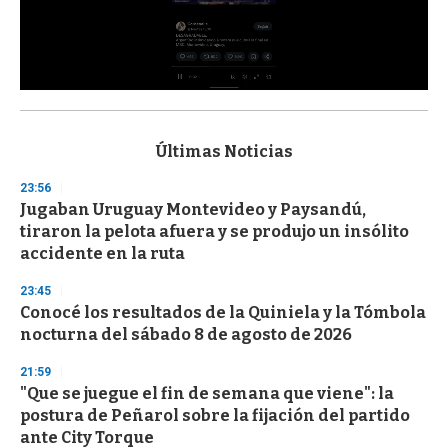
0
s
e
c
Últimas Noticias
o
n
23:56
d
Jugaban Uruguay Montevideo y Paysandú,
s
o
tiraron la pelota afuera y se produjo un insólito
f
accidente en la ruta
3
3
s
23:45
e
Conocé los resultados de la Quiniela y la Tómbola
c
nocturna del sábado 8 de agosto de 2026
o
n
d
21:59
s
"Que se juegue el fin de semana que viene": la
postura de Peñarol sobre la fijación del partido
ante City Torque