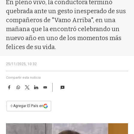
a
En pleno vivo, la conductora terminó
quebrada ante un gesto inesperado de sus
compañeros de "Vamo Arriba", en una
mañana que la encontró celebrando un
nuevo año en uno de los momentos más
felices de su vida.
25/11/2025, 10:32
Compartir esta noticia
F
W
T
L
E
a
h
w
i
m
c
a
i
n
a
e
t
t
k
i
+
Agregar El País en
b
s
t
e
l
o
A
e
d
o
p
r
I
k
p
n