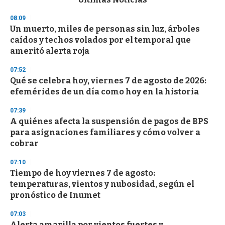
o
n
08:09
d
Un muerto, miles de personas sin luz, árboles
s
o
caídos y techos volados por el temporal que
f
ameritó alerta roja
3
3
s
07:52
e
Qué se celebra hoy, viernes 7 de agosto de 2026:
c
efemérides de un día como hoy en la historia
o
n
d
07:39
s
A quiénes afecta la suspensión de pagos de BPS
para asignaciones familiares y cómo volver a
cobrar
07:10
Tiempo de hoy viernes 7 de agosto:
temperaturas, vientos y nubosidad, según el
pronóstico de Inumet
07:03
Alerta amarilla por vientos fuertes y