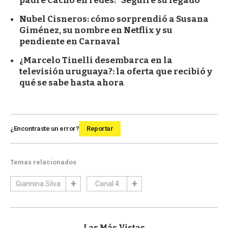
padre Cacho en redes: “Seguiré su legado”
Nubel Cisneros: cómo sorprendió a Susana
Giménez, su nombre en Netflix y su
pendiente en Carnaval
¿Marcelo Tinelli desembarca en la
televisión uruguaya?: la oferta que recibió y
qué se sabe hasta ahora
¿Encontraste un error?
Reportar
Temas relacionados
Giannina Silva
Canal 4
Las Más Vistas