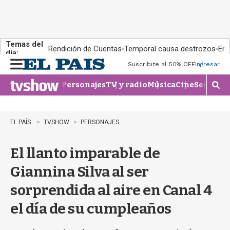
Temas del
Rendición de Cuentas
Temporal causa destrozos
En 
día:
Suscribite al 50% OFF
Ingresar
M
e
Personajes
TV y radio
Música
Cine
Series
Te
n
M
u
o
s
t
EL PAÍS
TVSHOW
PERSONAJES
r
a
El llanto imparable de
r
b
Giannina Silva al ser
�
s
sorprendida al aire en Canal 4
q
u
el día de su cumpleaños
e
d