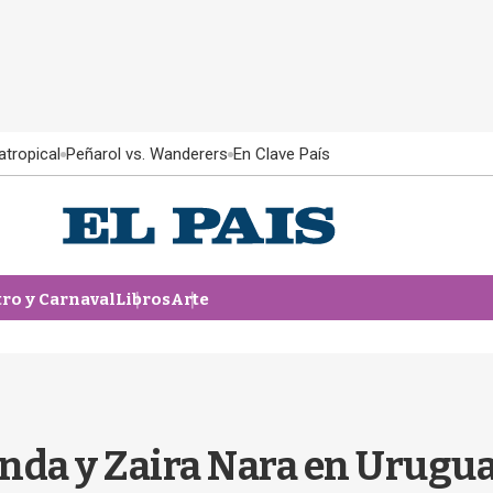
atropical
Peñarol vs. Wanderers
En Clave País
tro y Carnaval
Libros
Arte
nda y Zaira Nara en Uruguay