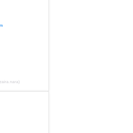
am
zaira.nara)