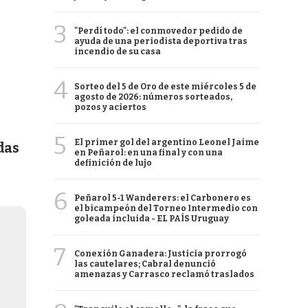
3
"Perdí todo": el conmovedor pedido de
ayuda de una periodista deportiva tras
incendio de su casa
4
Sorteo del 5 de Oro de este miércoles 5 de
agosto de 2026: números sorteados,
pozos y aciertos
5
El primer gol del argentino Leonel Jaime
das
en Peñarol: en una final y con una
definición de lujo
6
Peñarol 5-1 Wanderers: el Carbonero es
el bicampeón del Torneo Intermedio con
goleada incluida - EL PAÍS Uruguay
7
Conexión Ganadera: Justicia prorrogó
las cautelares; Cabral denunció
amenazas y Carrasco reclamó traslados