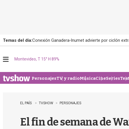
Temas del día:
Conexión Ganadera
Inumet advierte por ciclón extr
Montevideo, T 15° H 89%
M
e
n
u
Personajes
TV y radio
Música
Cine
Series
Tea
EL PAÍS
TVSHOW
PERSONAJES
El fin de semana de Wa