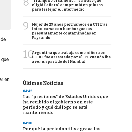
8
"Tranquilo el camello...": la frase que
eligió Peñarol e imprimió en pilusos
para festejar el Intermedio
9
Mujer de 29 años permanece en CTI tras
intoxicarse con hamburguesas
presuntamente contaminadas en
Paysandú
 de
10
Argentina que trabaja como niñera en
EE.UU. fue arrestada por el ICE cuando iba
a que
a ver un partido del Mundial
ar en
Últimas Noticias
04:42
Las "presiones" de Estados Unidos que
ha recibido el gobierno en este
período y qué diálogo se está
manteniendo
04:30
Por qué la periodontitis agrava las