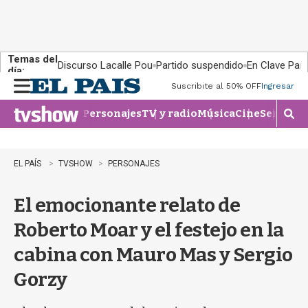
Temas del
Discurso Lacalle Pou
Partido suspendido
En Clave País
día:
Suscribite al 50% OFF
Ingresar
M
e
Personajes
TV y radio
Música
Cine
Series
Te
n
M
u
o
s
t
EL PAÍS
TVSHOW
PERSONAJES
r
a
El emocionante relato de
r
b
Roberto Moar y el festejo en la
�
s
cabina con Mauro Mas y Sergio
q
u
Gorzy
e
d