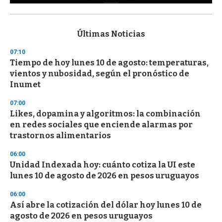
0
s
e
c
Últimas Noticias
o
n
07:10
d
Tiempo de hoy lunes 10 de agosto: temperaturas,
s
o
vientos y nubosidad, según el pronóstico de
f
Inumet
3
3
s
07:00
e
Likes, dopamina y algoritmos: la combinación
c
en redes sociales que enciende alarmas por
o
n
trastornos alimentarios
d
s
06:00
Unidad Indexada hoy: cuánto cotiza la UI este
lunes 10 de agosto de 2026 en pesos uruguayos
06:00
Así abre la cotización del dólar hoy lunes 10 de
agosto de 2026 en pesos uruguayos