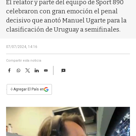
a
El relator y parte del equipo de Sport 890
celebraron con gran emoción el penal
decisivo que anotó Manuel Ugarte para la
clasificación de Uruguay a semifinales.
07/07/2024, 14:16
Compartir esta noticia
F
W
T
L
E
a
h
w
i
m
c
a
i
n
a
e
t
t
k
i
+
Agregar El País en
b
s
t
e
l
o
A
e
d
o
p
r
I
k
p
n