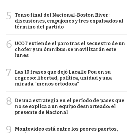
5
Tenso final del Nacional-Boston River:
discusiones, empujones y tres expulsados al
término del partido
6
UCOT extiende el paro tras el secuestro de un
chofer y un ómnibus: se movilizarán este
lunes
7
Las 10 frases que dejó Lacalle Pou en su
regreso: libertad, política, unidad y una
mirada “menos ortodoxa”
8
De una estrategia en el período de pases que
no se explica a un equipo desnorteado: el
presente de Nacional
9
Montevideo está entre los peores puertos,