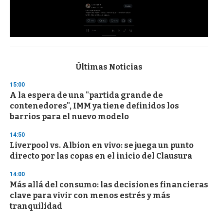
0
s
e
c
Últimas Noticias
o
n
15:00
d
A la espera de una "partida grande de
s
o
contenedores", IMM ya tiene definidos los
f
barrios para el nuevo modelo
3
3
s
14:50
e
Liverpool vs. Albion en vivo: se juega un punto
c
directo por las copas en el inicio del Clausura
o
n
d
14:00
s
Más allá del consumo: las decisiones financieras
clave para vivir con menos estrés y más
tranquilidad