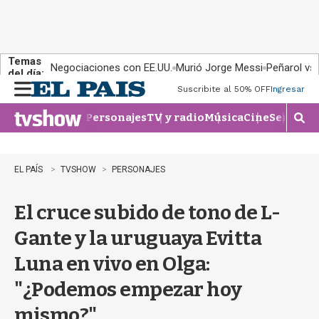
Temas
Negociaciones con EE.UU.
Murió Jorge Messi
Peñarol vs
del día:
Suscribite al 50% OFF
Ingresar
M
e
Personajes
TV y radio
Música
Cine
Series
Te
n
M
u
o
s
t
EL PAÍS
TVSHOW
PERSONAJES
r
a
El cruce subido de tono de L-
r
b
Gante y la uruguaya Evitta
�
s
Luna en vivo en Olga:
q
u
"¿Podemos empezar hoy
e
d
mismo?"