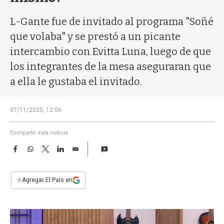
a
L-Gante fue de invitado al programa "Soñé
que volaba" y se prestó a un picante
intercambio con Evitta Luna, luego de que
los integrantes de la mesa aseguraran que
a ella le gustaba el invitado.
07/11/2025, 12:06
Compartir esta noticia
F
W
T
L
E
a
h
w
i
m
c
a
i
n
a
e
t
t
k
i
+
Agregar El País en
b
s
t
e
l
o
A
e
d
o
p
r
I
k
p
n