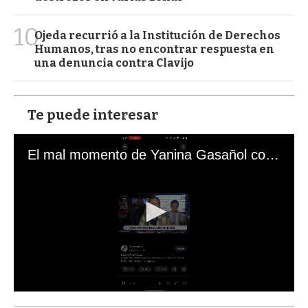
10
Ojeda recurrió a la Institución de Derechos
Humanos, tras no encontrar respuesta en
una denuncia contra Clavijo
Te puede interesar
El mal momento de Yanina Gasañol con un hincha argentino en "Subrayado"
0
s