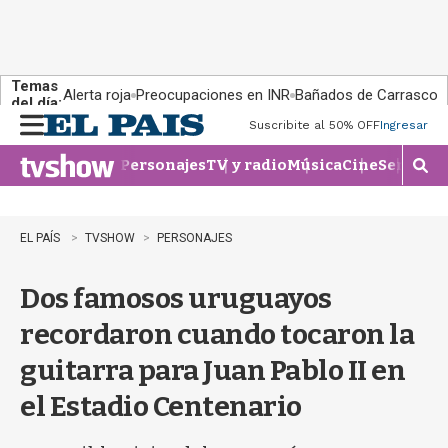
Temas
Alerta roja
Preocupaciones en INR
Bañados de Carrasco
del día:
Suscribite al 50% OFF
Ingresar
M
e
Personajes
TV y radio
Música
Cine
Series
Te
n
M
u
o
s
t
EL PAÍS
TVSHOW
PERSONAJES
r
a
Dos famosos uruguayos
r
b
recordaron cuando tocaron la
�
s
guitarra para Juan Pablo II en
q
u
el Estadio Centenario
e
d