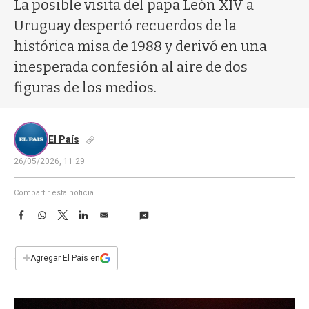
a
La posible visita del papa León XIV a
Uruguay despertó recuerdos de la
histórica misa de 1988 y derivó en una
inesperada confesión al aire de dos
figuras de los medios.
El País
26/05/2026, 11:29
Compartir esta noticia
F
W
T
L
E
a
h
w
i
m
c
a
i
n
a
e
t
t
k
i
+
Agregar El País en
b
s
t
e
l
o
A
e
d
o
p
r
I
k
p
n