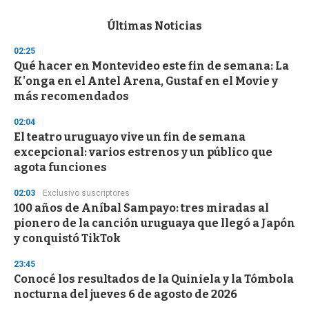
e
c
Últimas Noticias
o
n
02:25
d
Qué hacer en Montevideo este fin de semana: La
s
o
K'onga en el Antel Arena, Gustaf en el Movie y
f
más recomendados
3
3
s
02:04
e
El teatro uruguayo vive un fin de semana
c
excepcional: varios estrenos y un público que
o
n
agota funciones
d
s
02:03
Exclusivo suscriptores
100 años de Aníbal Sampayo: tres miradas al
pionero de la canción uruguaya que llegó a Japón
y conquistó TikTok
23:45
Conocé los resultados de la Quiniela y la Tómbola
nocturna del jueves 6 de agosto de 2026