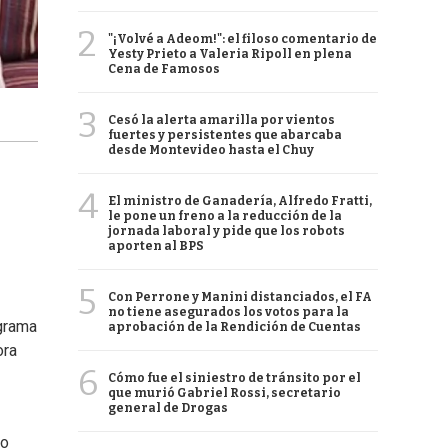
2
"¡Volvé a Adeom!": el filoso comentario de
Yesty Prieto a Valeria Ripoll en plena
Cena de Famosos
3
Cesó la alerta amarilla por vientos
fuertes y persistentes que abarcaba
desde Montevideo hasta el Chuy
4
El ministro de Ganadería, Alfredo Fratti,
le pone un freno a la reducción de la
jornada laboral y pide que los robots
aporten al BPS
5
Con Perrone y Manini distanciados, el FA
no tiene asegurados los votos para la
ograma
aprobación de la Rendición de Cuentas
ora
6
Cómo fue el siniestro de tránsito por el
que murió Gabriel Rossi, secretario
general de Drogas
go