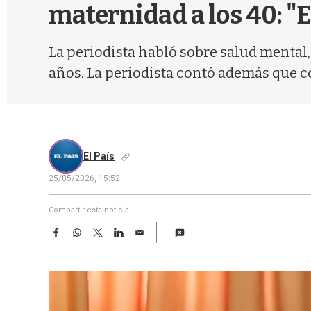
maternidad a los 40: "E
La periodista habló sobre salud mental, 
años. La periodista contó además que c
El País
25/05/2026, 15:52
Compartir esta noticia
F
W
T
L
E
a
h
w
i
m
c
a
i
n
a
e
t
t
k
i
b
s
t
e
l
o
A
e
d