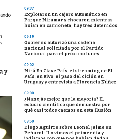
09:37
Explotaron un cajero automático en
uando
Parque Miramar y chocaron mientras
huían en camioneta; hay tres detenidos
n
09:19
Gobierno autorizó una cadena
te
nacional solicitada por el Partido
Nacional para el próximo lunes
09:02
a y
Mirá En Clave País, el streaming de El
País, en vivo: el paso del ciclón en
Uruguay y entrevista a Florencia Núñez
09:00
¿Manejás mejor que la mayoría? El
estudio científico que demuestra por
qué casi todos caemos en esta ilusión
08:50
Diego Aguirre sobre Leonel Jaime en
Peñarol: “Lo vimos el primer día y
jodíamos con que nos habían dado a