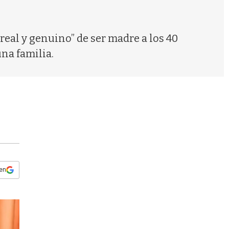
s
q
u
e
“real y genuino” de ser madre a los 40
d
na familia.
a
 en