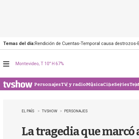
Temas del día:
Rendición de Cuentas
Temporal causa destrozos
Montevideo, T 10° H 67%
M
e
n
u
Personajes
TV y radio
Música
Cine
Series
Tea
EL PAÍS
TVSHOW
PERSONAJES
La tragedia que marcó a