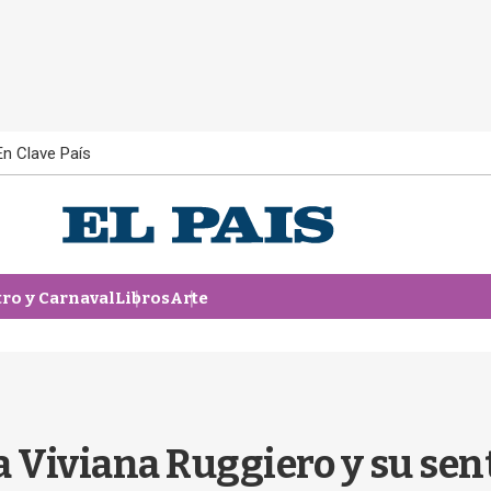
En Clave País
tro y Carnaval
Libros
Arte
 Viviana Ruggiero y su sent