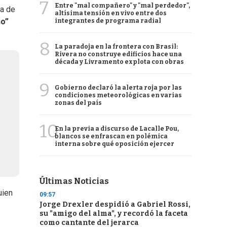
7
Entre "mal compañero" y "mal perdedor",
ca de
altísima tensión en vivo entre dos
no”
integrantes de programa radial
8
La paradoja en la frontera con Brasil:
Rivera no construye edificios hace una
década y Livramento explota con obras
9
Gobierno declaró la alerta roja por las
condiciones meteorológicas en varias
zonas del país
10
En la previa a discurso de Lacalle Pou,
blancos se enfrascan en polémica
interna sobre qué oposición ejercer
Últimas Noticias
uien
09:57
Jorge Drexler despidió a Gabriel Rossi,
su "amigo del alma", y recordó la faceta
como cantante del jerarca