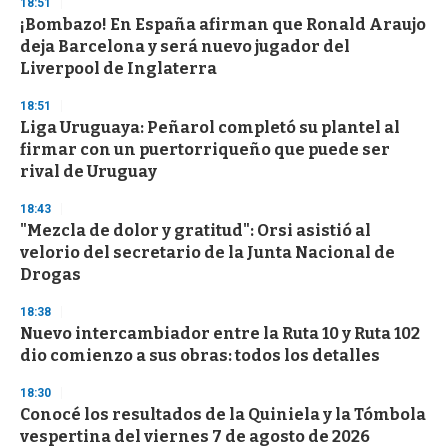
s
18:51
e
¡Bombazo! En España afirman que Ronald Araujo
c
deja Barcelona y será nuevo jugador del
o
n
Liverpool de Inglaterra
d
s
18:51
Liga Uruguaya: Peñarol completó su plantel al
firmar con un puertorriqueño que puede ser
rival de Uruguay
18:43
"Mezcla de dolor y gratitud": Orsi asistió al
velorio del secretario de la Junta Nacional de
Drogas
18:38
Nuevo intercambiador entre la Ruta 10 y Ruta 102
dio comienzo a sus obras: todos los detalles
18:30
Conocé los resultados de la Quiniela y la Tómbola
vespertina del viernes 7 de agosto de 2026