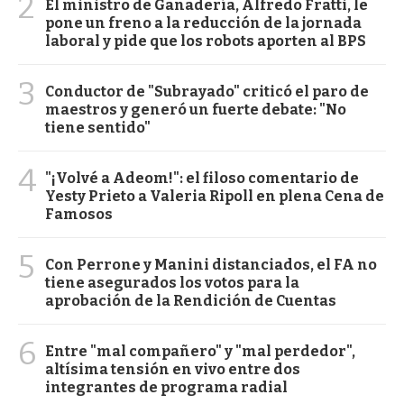
2
El ministro de Ganadería, Alfredo Fratti, le
pone un freno a la reducción de la jornada
laboral y pide que los robots aporten al BPS
3
Conductor de "Subrayado" criticó el paro de
maestros y generó un fuerte debate: "No
tiene sentido"
4
"¡Volvé a Adeom!": el filoso comentario de
Yesty Prieto a Valeria Ripoll en plena Cena de
Famosos
5
Con Perrone y Manini distanciados, el FA no
tiene asegurados los votos para la
aprobación de la Rendición de Cuentas
6
Entre "mal compañero" y "mal perdedor",
altísima tensión en vivo entre dos
integrantes de programa radial