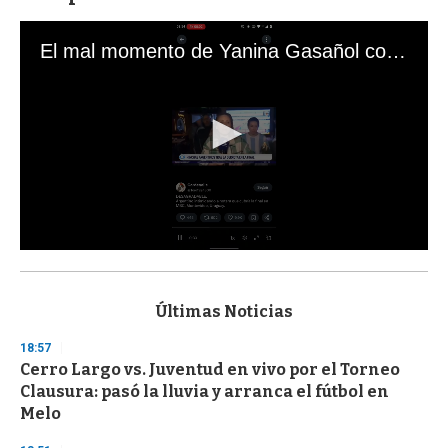
El mal momento de Yanina Gasañol con un hincha argentino en "Subrayado"
0
s
e
c
Últimas Noticias
o
n
18:57
d
Cerro Largo vs. Juventud en vivo por el Torneo
s
o
Clausura: pasó la lluvia y arranca el fútbol en
f
Melo
3
3