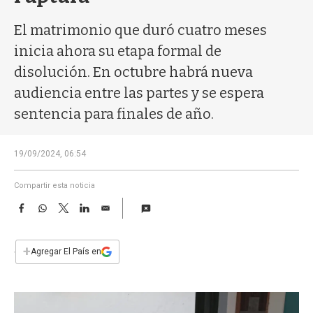
a
El matrimonio que duró cuatro meses
inicia ahora su etapa formal de
disolución. En octubre habrá nueva
audiencia entre las partes y se espera
sentencia para finales de año.
19/09/2024, 06:54
Compartir esta noticia
F
W
T
L
E
a
h
w
i
m
c
a
i
n
a
e
t
t
k
i
+
Agregar El País en
b
s
t
e
l
o
A
e
d
o
p
r
I
k
p
n