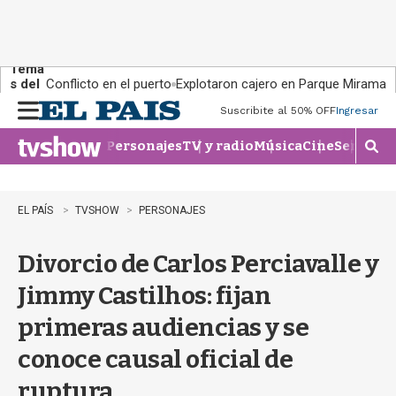
Tema
s del
Conflicto en el puerto
Explotaron cajero en Parque Miramar
día:
Suscribite al 50% OFF
Ingresar
M
e
Personajes
TV y radio
Música
Cine
Series
Te
n
M
u
o
s
t
EL PAÍS
TVSHOW
PERSONAJES
r
a
Divorcio de Carlos Perciavalle y
r
b
Jimmy Castilhos: fijan
�
s
primeras audiencias y se
q
u
conoce causal oficial de
e
d
ruptura