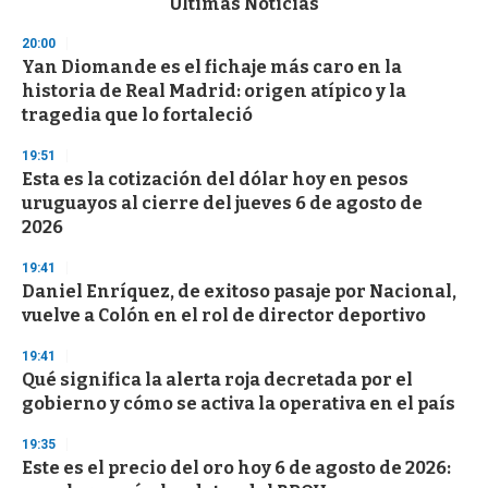
Últimas Noticias
o
n
20:00
d
Yan Diomande es el fichaje más caro en la
s
o
historia de Real Madrid: origen atípico y la
f
tragedia que lo fortaleció
3
3
s
19:51
e
Esta es la cotización del dólar hoy en pesos
c
uruguayos al cierre del jueves 6 de agosto de
o
n
2026
d
s
19:41
Daniel Enríquez, de exitoso pasaje por Nacional,
vuelve a Colón en el rol de director deportivo
19:41
Qué significa la alerta roja decretada por el
gobierno y cómo se activa la operativa en el país
19:35
Este es el precio del oro hoy 6 de agosto de 2026: