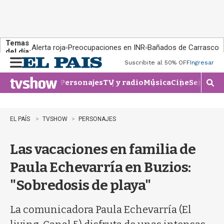
Temas
Alerta roja
Preocupaciones en INR
Bañados de Carrasco
del día:
Suscribite al 50% OFF
Ingresar
M
e
Personajes
TV y radio
Música
Cine
Series
Te
n
M
u
o
s
t
EL PAÍS
TVSHOW
PERSONAJES
r
a
Las vacaciones en familia de
r
b
Paula Echevarría en Buzios:
�
s
"Sobredosis de playa"
q
u
e
La comunicadora Paula Echevarría (El
d