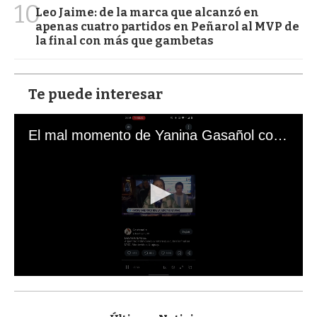
10
Leo Jaime: de la marca que alcanzó en
apenas cuatro partidos en Peñarol al MVP de
la final con más que gambetas
Te puede interesar
El mal momento de Yanina Gasañol con un hincha argentino en "Subrayado"
0
s
e
c