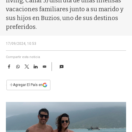
living, Canal 5) disfruta de unas intensas
a
vacaciones familiares junto a su marido y
sus hijos en Buzios, uno de sus destinos
preferidos.
17/09/2024, 10:53
Compartir esta noticia
F
W
T
L
E
a
h
w
i
m
c
a
i
n
a
e
t
t
k
i
+
Agregar El País en
b
s
t
e
l
o
A
e
d
o
p
r
I
k
p
n