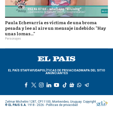
Paula Echevarría es víctima de una broma
pesada y lee al aire un mensaje indebido: "Hay
unas lomas..."
Personajes
EL PAÍS STAFF
AYUDA
POLÍTICAS DE PRIVACIDAD
MAPA DEL SITIO
ANUNCIANTES
f
t
i
l
y
t
g
w
t
a
w
n
i
o
i
o
h
e
c
i
s
n
u
k
o
a
l
e
t
t
k
t
t
g
t
e
Zelmar Michelini 1287, CP.11100, Montevideo, Uruguay. Copyright
b
t
a
e
u
o
l
s
g
®
EL PAIS S.A.
1918 - 2026 -
Políticas de privacidad
o
e
g
d
b
k
e
a
r