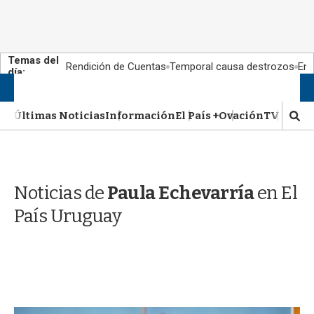
Temas del
Rendición de Cuentas
Temporal causa destrozos
En 
día:
M
Suscribite al 50% OFF
Ingresar
e
n
Últimas Noticias
Información
El País +
Ovación
TV Show
M
u
o
s
t
r
Noticias de
Paula Echevarría
en El
a
r
País Uruguay
b
�
s
q
u
e
d