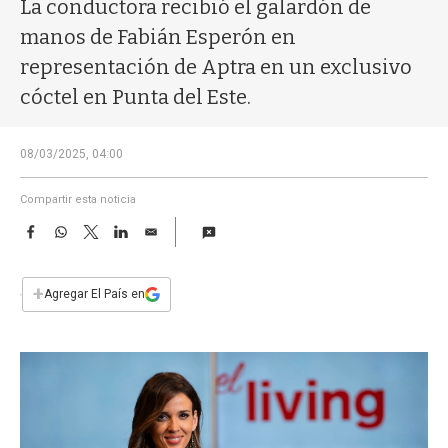
a
La conductora recibió el galardón de
manos de Fabián Esperón en
representación de Aptra en un exclusivo
cóctel en Punta del Este.
08/03/2025, 04:00
Compartir esta noticia
F
W
T
L
E
a
h
w
i
m
c
a
i
n
a
e
t
t
k
i
+
Agregar El País en
b
s
t
e
l
o
A
e
d
o
p
r
I
k
p
n