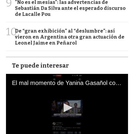
9
"No es el mesías": las advertencias de
Sebastián Da Silva ante el esperado discurso
de Lacalle Pou
10
De “gran exhibición” al “deslumbre”: así
vieron en Argentina otra gran actuación de
Leonel Jaime en Peñarol
Te puede interesar
El mal momento de Yanina Gasañol con un hincha argentino en "Subrayado"