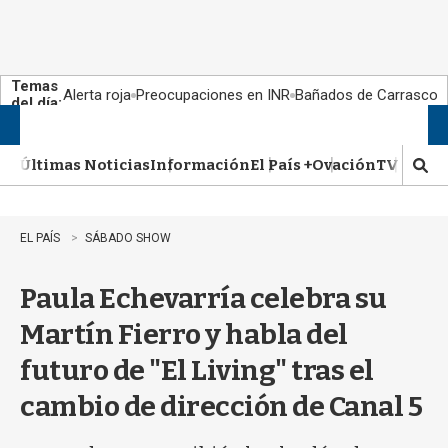
Temas
Alerta roja
Preocupaciones en INR
Bañados de Carrasco
del día:
Suscribite al 50% OFF
Ingresar
M
e
Últimas Noticias
Información
El País +
Ovación
TV Show
n
M
u
o
s
t
EL PAÍS
SÁBADO SHOW
r
a
Paula Echevarría celebra su
r
b
Martín Fierro y habla del
�
s
futuro de "El Living" tras el
q
u
cambio de dirección de Canal 5
e
d