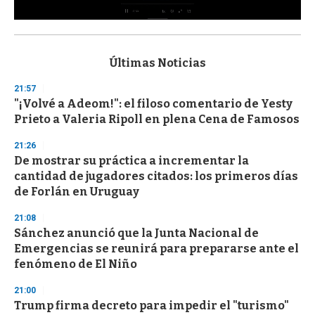
0
s
e
c
Últimas Noticias
o
n
21:57
d
"¡Volvé a Adeom!": el filoso comentario de Yesty
s
o
Prieto a Valeria Ripoll en plena Cena de Famosos
f
3
21:26
3
s
De mostrar su práctica a incrementar la
e
cantidad de jugadores citados: los primeros días
c
de Forlán en Uruguay
o
n
d
21:08
s
Sánchez anunció que la Junta Nacional de
Emergencias se reunirá para prepararse ante el
fenómeno de El Niño
21:00
Trump firma decreto para impedir el "turismo"