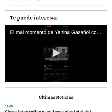
Te puede interesar
El mal momento de Yanina Gasañol con un hincha argentino en "Subrayado"
0
s
e
c
Últimas Noticias
o
n
16:05
d
Cómo fotografiar el eclipse solar total del
s