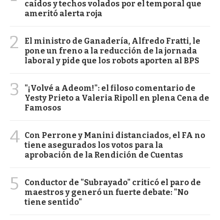
caídos y techos volados por el temporal que
ameritó alerta roja
2
El ministro de Ganadería, Alfredo Fratti, le
pone un freno a la reducción de la jornada
laboral y pide que los robots aporten al BPS
3
"¡Volvé a Adeom!": el filoso comentario de
Yesty Prieto a Valeria Ripoll en plena Cena de
Famosos
4
Con Perrone y Manini distanciados, el FA no
tiene asegurados los votos para la
aprobación de la Rendición de Cuentas
5
Conductor de "Subrayado" criticó el paro de
maestros y generó un fuerte debate: "No
tiene sentido"