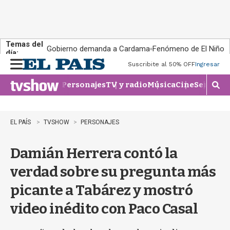
Temas del
Gobierno demanda a Cardama
Fenómeno de El Niño
día:
Suscribite al 50% OFF
Ingresar
M
e
Personajes
TV y radio
Música
Cine
Series
Te
n
M
u
o
s
t
EL PAÍS
TVSHOW
PERSONAJES
r
a
Damián Herrera contó la
r
b
verdad sobre su pregunta más
�
s
picante a Tabárez y mostró
q
u
video inédito con Paco Casal
e
d