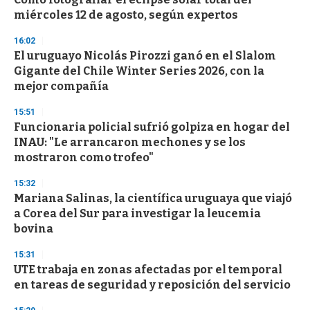
o
miércoles 12 de agosto, según expertos
f
3
16:02
3
s
El uruguayo Nicolás Pirozzi ganó en el Slalom
e
Gigante del Chile Winter Series 2026, con la
c
mejor compañía
o
n
d
15:51
s
Funcionaria policial sufrió golpiza en hogar del
INAU: "Le arrancaron mechones y se los
mostraron como trofeo"
15:32
Mariana Salinas, la científica uruguaya que viajó
a Corea del Sur para investigar la leucemia
bovina
15:31
UTE trabaja en zonas afectadas por el temporal
en tareas de seguridad y reposición del servicio