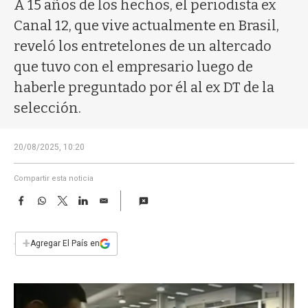
a
A 15 años de los hechos, el periodista ex
Canal 12, que vive actualmente en Brasil,
reveló los entretelones de un altercado
que tuvo con el empresario luego de
haberle preguntado por él al ex DT de la
selección.
20/08/2025, 10:20
Compartir esta noticia
F
W
T
L
E
a
h
w
i
m
c
a
i
n
a
e
t
t
k
i
+
Agregar El País en
b
s
t
e
l
o
A
e
d
o
p
r
I
k
p
n