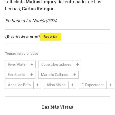
futbolista
Matías Lequi
y del entrenador de Las
Leonas,
Carlos Retegui
.
En base a La Nación/GDA
¿Encontraste un error?
Reportar
Temas relacionados
River Plate
Copa Libertadores
Fox Sports
Marcelo Gallardo
Ángel de Brito
Alina Moine
El Espectador
Las Más Vistas