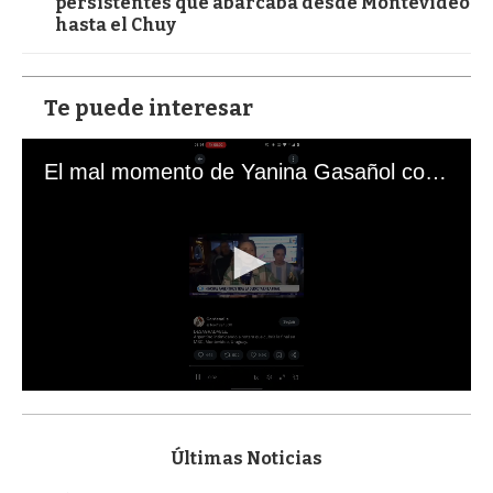
persistentes que abarcaba desde Montevideo
hasta el Chuy
Te puede interesar
El mal momento de Yanina Gasañol con un hincha argentino en "Subrayado"
0
s
e
c
Últimas Noticias
o
n