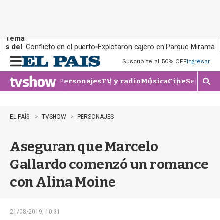
Tema
s del
Conflicto en el puerto
Explotaron cajero en Parque Miramar
día:
Suscribite al 50% OFF
Ingresar
M
e
Personajes
TV y radio
Música
Cine
Series
Te
n
M
u
o
s
t
EL PAÍS
TVSHOW
PERSONAJES
r
a
Aseguran que Marcelo
r
b
Gallardo comenzó un romance
�
s
con Alina Moine
q
u
e
d
21/08/2019, 10:31