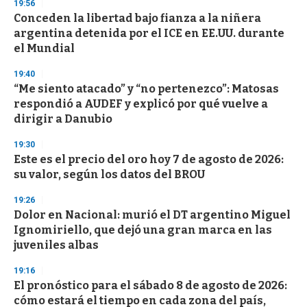
19:56
d
Conceden la libertad bajo fianza a la niñera
s
o
argentina detenida por el ICE en EE.UU. durante
f
el Mundial
3
3
s
19:40
e
“Me siento atacado” y “no pertenezco”: Matosas
c
respondió a AUDEF y explicó por qué vuelve a
o
n
dirigir a Danubio
d
s
19:30
Este es el precio del oro hoy 7 de agosto de 2026:
su valor, según los datos del BROU
19:26
Dolor en Nacional: murió el DT argentino Miguel
Ignomiriello, que dejó una gran marca en las
juveniles albas
19:16
El pronóstico para el sábado 8 de agosto de 2026:
cómo estará el tiempo en cada zona del país,