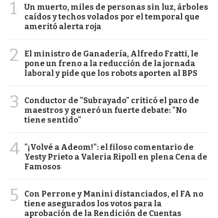
1
Un muerto, miles de personas sin luz, árboles
caídos y techos volados por el temporal que
ameritó alerta roja
2
El ministro de Ganadería, Alfredo Fratti, le
pone un freno a la reducción de la jornada
laboral y pide que los robots aporten al BPS
3
Conductor de "Subrayado" criticó el paro de
maestros y generó un fuerte debate: "No
tiene sentido"
4
"¡Volvé a Adeom!": el filoso comentario de
Yesty Prieto a Valeria Ripoll en plena Cena de
Famosos
5
Con Perrone y Manini distanciados, el FA no
tiene asegurados los votos para la
aprobación de la Rendición de Cuentas