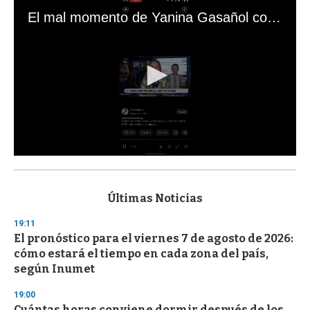
El mal momento de Yanina Gasañol con un hincha argentino en "Subrayado"
0
s
e
c
Últimas Noticias
o
n
19:11
d
El pronóstico para el viernes 7 de agosto de 2026:
s
o
cómo estará el tiempo en cada zona del país,
f
según Inumet
3
3
s
19:00
e
Cuántas horas conviene dormir después de los