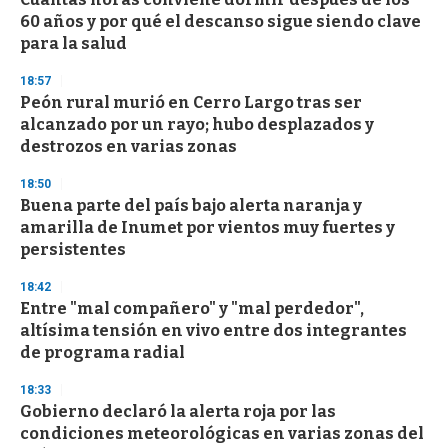
c
60 años y por qué el descanso sigue siendo clave
o
n
para la salud
d
s
18:57
Peón rural murió en Cerro Largo tras ser
alcanzado por un rayo; hubo desplazados y
destrozos en varias zonas
18:50
Buena parte del país bajo alerta naranja y
amarilla de Inumet por vientos muy fuertes y
persistentes
18:42
Entre "mal compañero" y "mal perdedor",
altísima tensión en vivo entre dos integrantes
de programa radial
18:33
Gobierno declaró la alerta roja por las
condiciones meteorológicas en varias zonas del