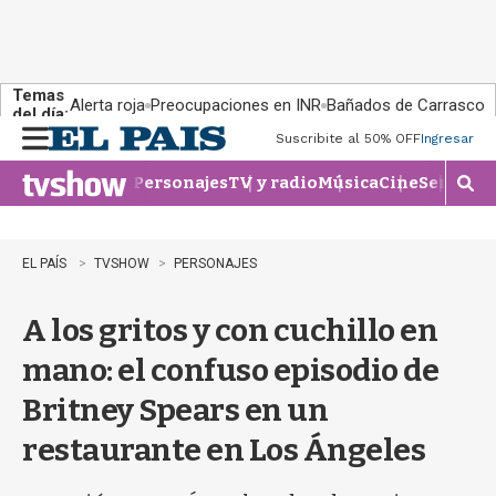
Temas
Alerta roja
Preocupaciones en INR
Bañados de Carrasco
del día:
Suscribite al 50% OFF
Ingresar
M
e
Personajes
TV y radio
Música
Cine
Series
Te
n
M
u
o
s
t
EL PAÍS
TVSHOW
PERSONAJES
r
a
A los gritos y con cuchillo en
r
b
mano: el confuso episodio de
�
s
Britney Spears en un
q
u
restaurante en Los Ángeles
e
d