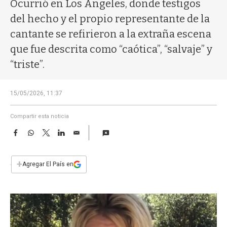
a
Ocurrió en Los Ángeles, donde testigos
del hecho y el propio representante de la
cantante se refirieron a la extraña escena
que fue descrita como “caótica”, “salvaje” y
“triste”.
15/05/2026, 11:37
Compartir esta noticia
F
W
T
L
E
a
h
w
i
m
c
a
i
n
a
e
t
t
k
i
+
Agregar El País en
b
s
t
e
l
o
A
e
d
o
p
r
I
k
p
n