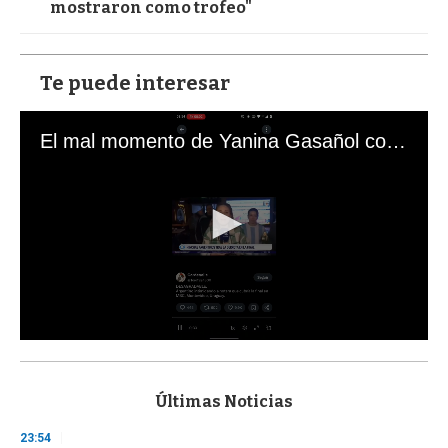
mostraron como trofeo"
Te puede interesar
El mal momento de Yanina Gasañol con un hincha argentino en "Subrayado"
0
s
e
c
Últimas Noticias
o
n
23:54
d