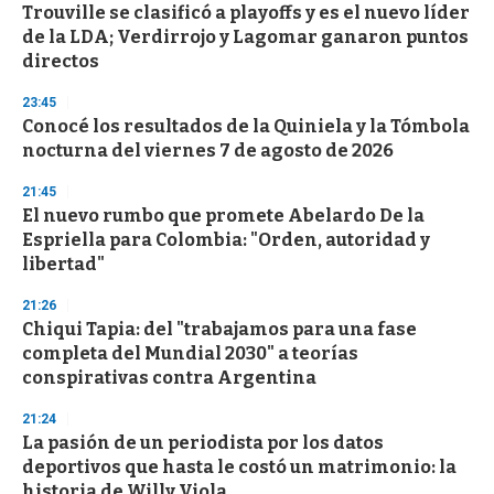
Trouville se clasificó a playoffs y es el nuevo líder
s
o
de la LDA; Verdirrojo y Lagomar ganaron puntos
f
directos
3
3
s
23:45
e
Conocé los resultados de la Quiniela y la Tómbola
c
nocturna del viernes 7 de agosto de 2026
o
n
d
21:45
s
El nuevo rumbo que promete Abelardo De la
Espriella para Colombia: "Orden, autoridad y
libertad"
21:26
Chiqui Tapia: del "trabajamos para una fase
completa del Mundial 2030" a teorías
conspirativas contra Argentina
21:24
La pasión de un periodista por los datos
deportivos que hasta le costó un matrimonio: la
historia de Willy Viola