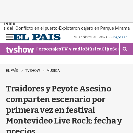
Tema
s del
Conflicto en el puerto
Explotaron cajero en Parque Miramar
día:
Suscribite al 50% OFF
Ingresar
M
e
Personajes
TV y radio
Música
Cine
Series
Te
n
M
u
o
s
t
EL PAÍS
TVSHOW
MÚSICA
r
a
Traidores y Peyote Asesino
r
b
comparten escenario por
�
s
primera vez en festival
q
u
Montevideo Live Rock: fecha y
e
d
precios