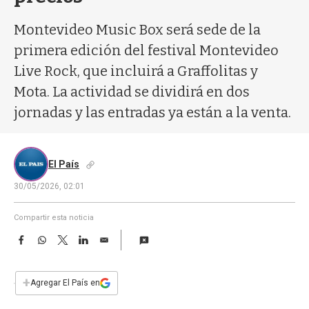
a
Montevideo Music Box será sede de la
primera edición del festival Montevideo
Live Rock, que incluirá a Graffolitas y
Mota. La actividad se dividirá en dos
jornadas y las entradas ya están a la venta.
El País
30/05/2026, 02:01
Compartir esta noticia
F
W
T
L
E
a
h
w
i
m
c
a
i
n
a
e
t
t
k
i
+
Agregar El País en
b
s
t
e
l
o
A
e
d