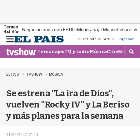
Temas
Negociaciones con EE.UU.
Murió Jorge Messi
Peñarol vs
del día:
Suscribite al 50% OFF
Ingresar
M
e
Personajes
TV y radio
Música
Cine
Series
Te
n
M
u
o
s
t
EL PAÍS
TVSHOW
MÚSICA
r
a
Se estrena "La ira de Dios",
r
b
vuelven "Rocky IV" y La Beriso
�
s
y más planes para la semana
q
u
e
d
11/06/2022, 21:13