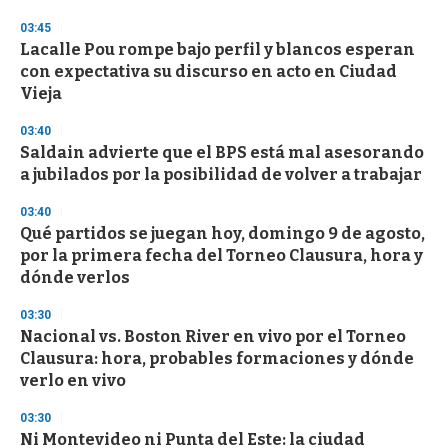
d
s
03:45
Lacalle Pou rompe bajo perfil y blancos esperan
con expectativa su discurso en acto en Ciudad
Vieja
03:40
Saldain advierte que el BPS está mal asesorando
a jubilados por la posibilidad de volver a trabajar
03:40
Qué partidos se juegan hoy, domingo 9 de agosto,
por la primera fecha del Torneo Clausura, hora y
dónde verlos
03:30
Nacional vs. Boston River en vivo por el Torneo
Clausura: hora, probables formaciones y dónde
verlo en vivo
03:30
Ni Montevideo ni Punta del Este: la ciudad