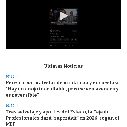
0
s
e
c
Últimas Noticias
o
n
03:50
d
Pereira por malestar de militancia y encuestas:
s
o
“Hay un enojo inocultable, pero se ven avances y
f
es reversible”
3
3
s
03:50
e
Tras salvataje y aportes del Estado, la Caja de
c
Profesionales dará “superávit” en 2026, según el
o
n
MEF