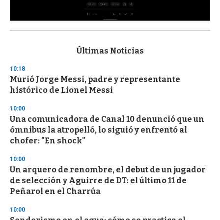
0
s
e
c
Últimas Noticias
o
n
10:18
d
Murió Jorge Messi, padre y representante
s
o
histórico de Lionel Messi
f
3
10:00
3
s
Una comunicadora de Canal 10 denunció que un
e
ómnibus la atropelló, lo siguió y enfrentó al
c
chofer: "En shock"
o
n
d
10:00
s
Un arquero de renombre, el debut de un jugador
de selección y Aguirre de DT: el último 11 de
Peñarol en el Charrúa
10:00