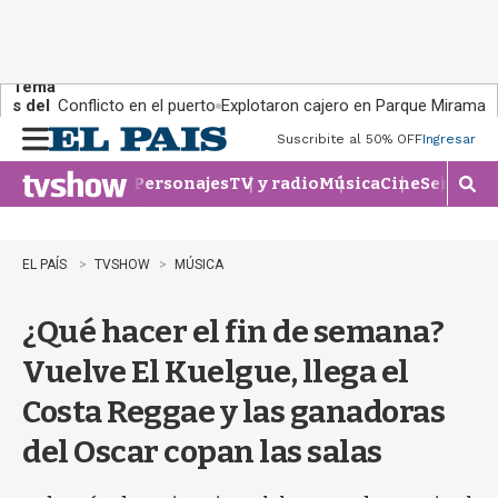
Tema
s del
Conflicto en el puerto
Explotaron cajero en Parque Miramar
día:
Suscribite al 50% OFF
Ingresar
M
e
Personajes
TV y radio
Música
Cine
Series
Te
n
M
u
o
s
t
EL PAÍS
TVSHOW
MÚSICA
r
a
¿Qué hacer el fin de semana?
r
b
Vuelve El Kuelgue, llega el
�
s
Costa Reggae y las ganadoras
q
u
del Oscar copan las salas
e
d