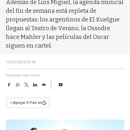
a
Además de Luis Miguel, la agenda musical
del fin de semana está repleta de
propuestas; los argentinos de El Kuelgue
llegan al Teatro de Verano, la Ossodre
hace Mahler y las películas del Oscar
siguen en cartel.
15/03/2024, 03:46
Compartir esta noticia
F
W
T
L
E
a
h
w
i
m
c
a
i
n
a
e
t
t
k
i
+
Agregar El País en
b
s
t
e
l
o
A
e
d
o
p
r
I
k
p
n