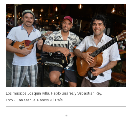
o
p
r
I
k
p
n
Los músicos Joaquin Rilla, Pablo Suárez y Sebastián Rey.
Foto: Juan Manuel Ramos /El País