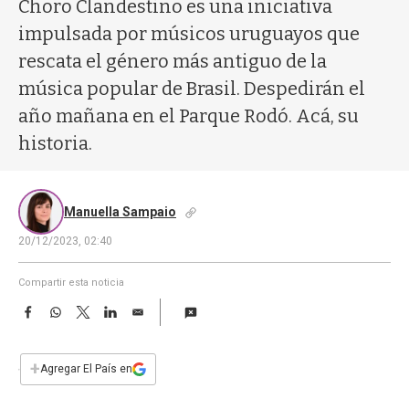
a
Choro Clandestino es una iniciativa
impulsada por músicos uruguayos que
rescata el género más antiguo de la
música popular de Brasil. Despedirán el
año mañana en el Parque Rodó. Acá, su
historia.
Manuella Sampaio
20/12/2023, 02:40
Compartir esta noticia
F
W
T
L
E
a
h
w
i
m
c
a
i
n
a
e
t
t
k
i
+
Agregar El País en
b
s
t
e
l
o
A
e
d