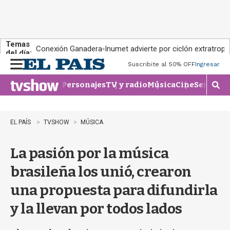
Temas
Conexión Ganadera
Inumet advierte por ciclón extratropi
del día:
Suscribite al 50% OFF
Ingresar
M
e
Personajes
TV y radio
Música
Cine
Series
Te
n
M
u
o
s
t
EL PAÍS
TVSHOW
MÚSICA
r
a
La pasión por la música
r
b
brasileña los unió, crearon
�
s
una propuesta para difundirla
q
u
y la llevan por todos lados
e
d