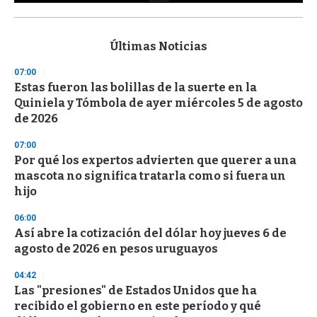
0
s
e
c
Últimas Noticias
o
n
07:00
d
Estas fueron las bolillas de la suerte en la
s
o
Quiniela y Tómbola de ayer miércoles 5 de agosto
f
de 2026
3
3
s
07:00
e
Por qué los expertos advierten que querer a una
c
mascota no significa tratarla como si fuera un
o
n
hijo
d
s
06:00
Así abre la cotización del dólar hoy jueves 6 de
agosto de 2026 en pesos uruguayos
04:42
Las "presiones" de Estados Unidos que ha
recibido el gobierno en este período y qué