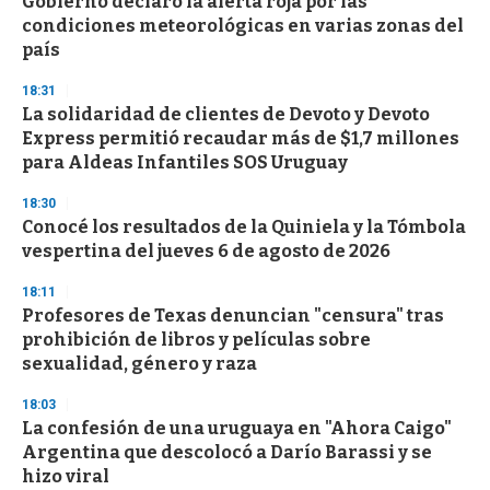
Gobierno declaró la alerta roja por las
c
condiciones meteorológicas en varias zonas del
o
n
país
d
s
18:31
La solidaridad de clientes de Devoto y Devoto
Express permitió recaudar más de $1,7 millones
para Aldeas Infantiles SOS Uruguay
18:30
Conocé los resultados de la Quiniela y la Tómbola
vespertina del jueves 6 de agosto de 2026
18:11
Profesores de Texas denuncian "censura" tras
prohibición de libros y películas sobre
sexualidad, género y raza
18:03
La confesión de una uruguaya en "Ahora Caigo"
Argentina que descolocó a Darío Barassi y se
hizo viral