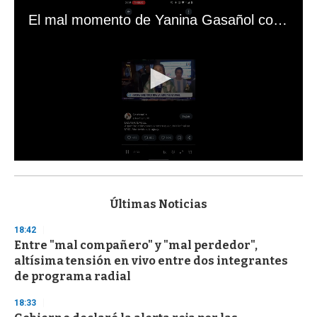
El mal momento de Yanina Gasañol con un hincha argentino en "Subrayado"
0
s
e
c
Últimas Noticias
o
n
18:42
d
Entre "mal compañero" y "mal perdedor",
s
o
altísima tensión en vivo entre dos integrantes
f
de programa radial
3
3
s
18:33
e