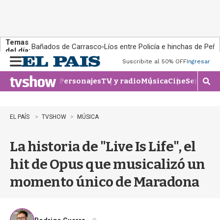
Temas
Bañados de Carrasco
Líos entre Policía e hinchas de Peña
del día:
Suscribite al 50% OFF
Ingresar
M
e
Personajes
TV y radio
Música
Cine
Series
Te
n
M
u
o
s
t
EL PAÍS
TVSHOW
MÚSICA
r
a
La historia de "Live Is Life", el
r
b
hit de Opus que musicalizó un
�
s
momento único de Maradona
q
u
e
d