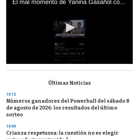
El mal momento de Yanina Gasañol con un hincha argentino en "Subrayado"
0
s
e
c
Últimas Noticias
o
n
10:12
d
Números ganadores del Powerball del sábado 8
s
o
de agosto de 2026: los resultados del último
f
sorteo
3
3
s
10:00
e
Crianza respetuosa: la cuestión no es elegir
c