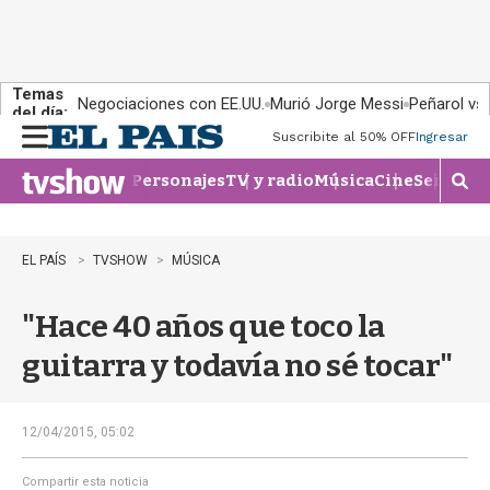
Temas
Negociaciones con EE.UU.
Murió Jorge Messi
Peñarol vs
del día:
Suscribite al 50% OFF
Ingresar
M
e
Personajes
TV y radio
Música
Cine
Series
Te
n
M
u
o
s
t
EL PAÍS
TVSHOW
MÚSICA
r
a
"Hace 40 años que toco la
r
b
guitarra y todavía no sé tocar"
�
s
q
u
12/04/2015, 05:02
e
d
Compartir esta noticia