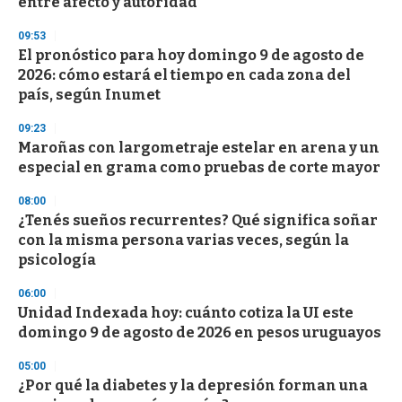
entre afecto y autoridad
o
n
d
09:53
s
El pronóstico para hoy domingo 9 de agosto de
2026: cómo estará el tiempo en cada zona del
país, según Inumet
09:23
Maroñas con largometraje estelar en arena y un
especial en grama como pruebas de corte mayor
08:00
¿Tenés sueños recurrentes? Qué significa soñar
con la misma persona varias veces, según la
psicología
06:00
Unidad Indexada hoy: cuánto cotiza la UI este
domingo 9 de agosto de 2026 en pesos uruguayos
05:00
¿Por qué la diabetes y la depresión forman una