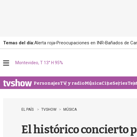
Temas del día:
Alerta roja
Preocupaciones en INR
Bañados de Ca
Montevideo, T 13° H 95%
M
e
n
u
Personajes
TV y radio
Música
Cine
Series
Tea
EL PAÍS
TVSHOW
MÚSICA
El histórico concierto 