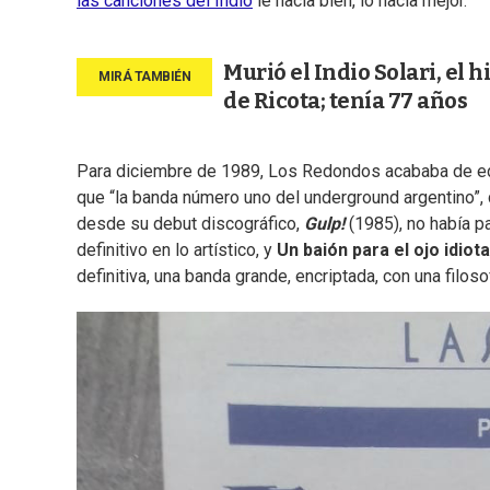
las canciones del Indio
le hacía bien, lo hacía mejor.
Murió el Indio Solari, el 
de Ricota; tenía 77 años
Para diciembre de 1989, Los Redondos acababa de ed
que “la banda número uno del underground argentino”,
desde su debut discográfico,
Gulp!
(1985), no había p
definitivo en lo artístico, y
Un baión para el ojo idiota
definitiva, una banda grande, encriptada, con una filos