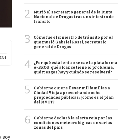
2
Murió el secretario general de la Junta
Nacional de Drogas tras un siniestro de
tránsito
3
Cómo fue el siniestro de tránsito por el
que murió Gabriel Rossi, secretario
general de Drogas
Duración: 51 segundos
0:51
4
¿Por qué está lenta o se cae la plataforma
e-BROU, qué alcance tiene el problema,
qué riesgos hay y cuándo se resolverá?
5
Gobierno quiere llevar mil familias a
Ciudad Vieja aprovechando ocho
propiedades públicas: ¿cómo es el plan
del MVOT?
6
Gobierno declaró la alerta roja por las
condiciones meteorológicas en varias
zonas del país
e soy