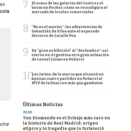
7
El ocaso de las galerías del Centro y el
las
boom en Pocitos: cómo se reconfigura el
icota
mercado de locales comerciales
8
"No es el mesías": las advertencias de
Sebastián Da Silva ante el esperado
discurso de Lacalle Pou
9
De “gran exhibición” al “deslumbre”: así
vieron en Argentina otra gran actuación
de Leonel Jaime en Peñarol
10
Leo Jaime: de la marca que alcanzó en
apenas cuatro partidos en Peñarol al
MVP de la final con más que gambetas
Últimas Noticias
n
20:00
Yan Diomande es el fichaje más caro en
la historia de Real Madrid: origen
uchar
atípico y la tragedia que lo fortaleció