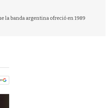
s
q
u
e
 que la banda argentina ofreció en 1989
d
a
 en