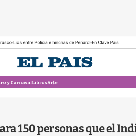
rrasco
Líos entre Policía e hinchas de Peñarol
En Clave País
tro y Carnaval
Libros
Arte
para 150 personas que el Indi