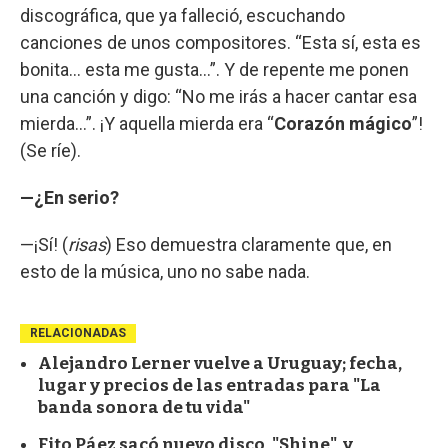
discográfica, que ya falleció, escuchando
canciones de unos compositores. “Esta sí, esta es
bonita... esta me gusta...”. Y de repente me ponen
una canción y digo: “No me irás a hacer cantar esa
mierda...”. ¡Y aquella mierda era “
Corazón mágico
”!
(Se ríe).
—¿En serio?
—¡Sí! (
risas
) Eso demuestra claramente que, en
esto de la música, uno no sabe nada.
RELACIONADAS
Alejandro Lerner vuelve a Uruguay; fecha,
lugar y precios de las entradas para "La
banda sonora de tu vida"
Fito Páez sacó nuevo disco, "Shine", y