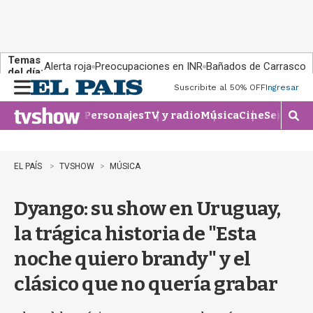
Temas
Alerta roja
Preocupaciones en INR
Bañados de Carrasco
del día:
Suscribite al 50% OFF
Ingresar
M
e
Personajes
TV y radio
Música
Cine
Series
Te
n
M
u
o
s
t
EL PAÍS
TVSHOW
MÚSICA
r
a
Dyango: su show en Uruguay,
r
b
la trágica historia de "Esta
�
s
noche quiero brandy" y el
q
u
clásico que no quería grabar
e
d