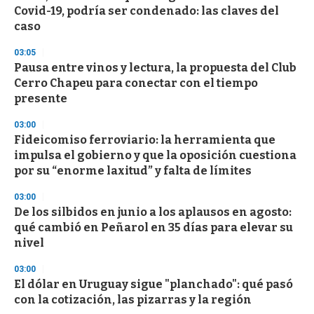
e
Covid-19, podría ser condenado: las claves del
c
caso
o
n
d
03:05
s
Pausa entre vinos y lectura, la propuesta del Club
Cerro Chapeu para conectar con el tiempo
presente
03:00
Fideicomiso ferroviario: la herramienta que
impulsa el gobierno y que la oposición cuestiona
por su “enorme laxitud” y falta de límites
03:00
De los silbidos en junio a los aplausos en agosto:
qué cambió en Peñarol en 35 días para elevar su
nivel
03:00
El dólar en Uruguay sigue "planchado": qué pasó
con la cotización, las pizarras y la región