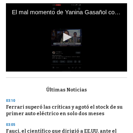
El mal momento de Yanina Gasañol con un hincha argentino en "Subrayado"
0
s
e
c
Últimas Noticias
o
n
03:10
d
Ferrari superó las críticas y agotó el stock de su
s
o
primer auto eléctrico en solo dos meses
f
3
03:05
3
s
Fauci, el científico que dirigió a EE.UU. ante el