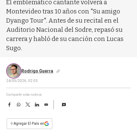
a
El emblemático cantante volverá a
Montevideo tras 10 años con "Su amigo
Dyango Tour". Antes de su recital en el
Auditorio Nacional del Sodre, repasó su
carrera y habló de su canción con Lucas
Sugo.
Rodrigo Guerra
24/05/2026, 02:03
Compartir esta noticia
F
W
T
L
E
a
h
w
i
m
c
a
i
n
a
e
t
t
k
i
+
Agregar El País en
b
s
t
e
l
o
A
e
d