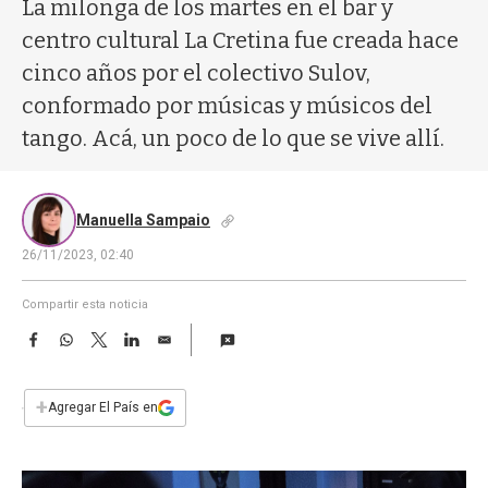
a
La milonga de los martes en el bar y
centro cultural La Cretina fue creada hace
cinco años por el colectivo Sulov,
conformado por músicas y músicos del
tango. Acá, un poco de lo que se vive allí.
Manuella Sampaio
26/11/2023, 02:40
Compartir esta noticia
F
W
T
L
E
a
h
w
i
m
c
a
i
n
a
e
t
t
k
i
+
Agregar El País en
b
s
t
e
l
o
A
e
d
o
p
r
I
k
p
n