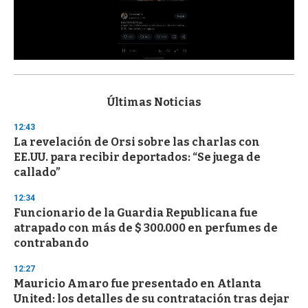
0
s
e
c
Últimas Noticias
o
n
12:43
d
La revelación de Orsi sobre las charlas con
s
o
EE.UU. para recibir deportados: “Se juega de
f
callado”
3
3
s
12:34
e
Funcionario de la Guardia Republicana fue
c
atrapado con más de $ 300.000 en perfumes de
o
n
contrabando
d
s
12:27
Mauricio Amaro fue presentado en Atlanta
United: los detalles de su contratación tras dejar