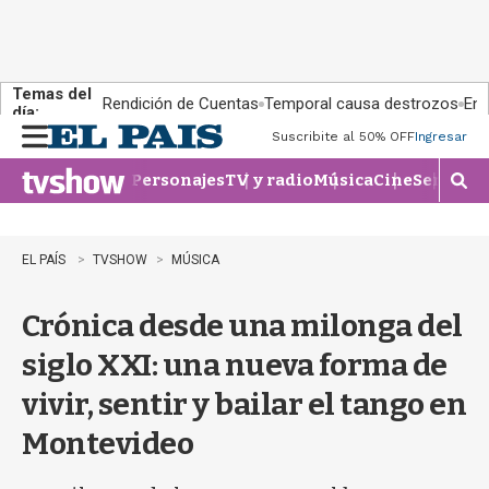
Temas del
Rendición de Cuentas
Temporal causa destrozos
En 
día:
Suscribite al 50% OFF
Ingresar
M
e
Personajes
TV y radio
Música
Cine
Series
Te
n
M
u
o
s
t
EL PAÍS
TVSHOW
MÚSICA
r
a
Crónica desde una milonga del
r
b
siglo XXI: una nueva forma de
�
s
vivir, sentir y bailar el tango en
q
u
Montevideo
e
d