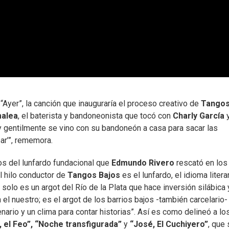
Ayer”, la canción que inauguraría el proceso creativo de
Tango
alea
, el baterista y bandoneonista que tocó con
Charly García
 y gentilmente se vino con su bandoneón a casa para sacar las
ar’”, rememora.
os del lunfardo fundacional que
Edmundo Rivero
rescató en los
El hilo conductor de
Tangos Bajos
es el lunfardo, el idioma litera
 solo es un argot del Río de la Plata que hace inversión silábica 
el nuestro; es el argot de los barrios bajos -también carcelario-
ario y un clima para contar historias”. Así es como delineó a lo
, el Feo”, “Noche transfigurada”
y
“José, El Cuchiyero”
, que