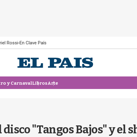
iel Rossi
En Clave País
tro y Carnaval
Libros
Arte
l disco "Tangos Bajos" y el