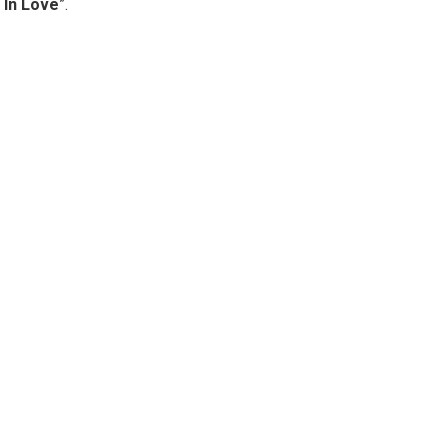
 In Love
”.