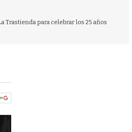
s
q
u
e
La Trastienda para celebrar los 25 años
d
a
 en