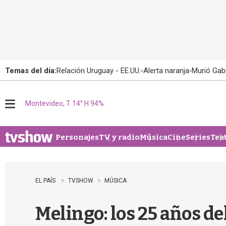
Temas del día:
Relación Uruguay - EE.UU.
Alerta naranja
Murió Gabr
Montevideo, T 14° H 94%
M
e
n
u
Personajes
TV y radio
Música
Cine
Series
Tea
EL PAÍS
TVSHOW
MÚSICA
Melingo: los 25 años de