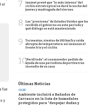
7
Inumet prevé que "lo más intenso" del
 el
ciclón extratropical se dará la noche del
jueves y madrugada del viernes
8
Las "presiones" de Estados Unidos que ha
recibido el gobierno en este período y
qué diálogo se está manteniendo
9
Tormentas, vientos de 100 km/h y caída
abrupta de temperatura: así avanzan el
frente frío y el ciclón
10
"Perdí todo": el conmovedor pedido de
ayuda de una periodista deportiva tras
incendio de su casa
Últimas Noticias
a fue
13:25
Ambiente incluirá a Bañados de
Carrasco en la lista de humedales
as y
protegidos para “despejar dudas y