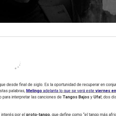
ue desde final de siglo. Es la oportunidad de recuperar en conju
stas palabras,
Melingo
adelanta lo que se verá este
viernes en
o para interpretar las canciones de
Tangos Bajos
y
Ufa!
, dos d
 interés por el
proto-tango
, que define como “el tango más afri