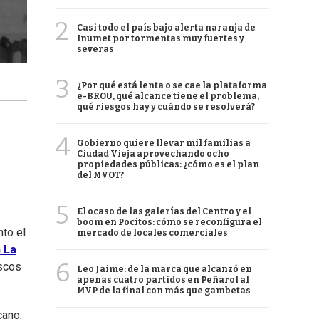
2
Casi todo el país bajo alerta naranja de
Inumet por tormentas muy fuertes y
severas
3
¿Por qué está lenta o se cae la plataforma
e-BROU, qué alcance tiene el problema,
qué riesgos hay y cuándo se resolverá?
4
Gobierno quiere llevar mil familias a
Ciudad Vieja aprovechando ocho
propiedades públicas: ¿cómo es el plan
del MVOT?
5
El ocaso de las galerías del Centro y el
boom en Pocitos: cómo se reconfigura el
nto el
mercado de locales comerciales
 La
6
iscos
Leo Jaime: de la marca que alcanzó en
apenas cuatro partidos en Peñarol al
MVP de la final con más que gambetas
cano,