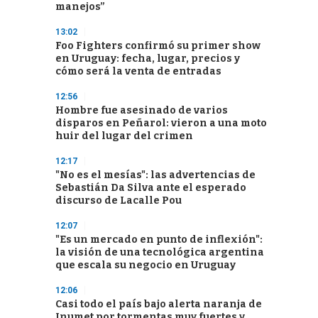
manejos”
13:02
Foo Fighters confirmó su primer show
en Uruguay: fecha, lugar, precios y
cómo será la venta de entradas
12:56
Hombre fue asesinado de varios
disparos en Peñarol: vieron a una moto
huir del lugar del crimen
12:17
"No es el mesías": las advertencias de
Sebastián Da Silva ante el esperado
discurso de Lacalle Pou
12:07
"Es un mercado en punto de inflexión":
la visión de una tecnológica argentina
que escala su negocio en Uruguay
12:06
Casi todo el país bajo alerta naranja de
Inumet por tormentas muy fuertes y