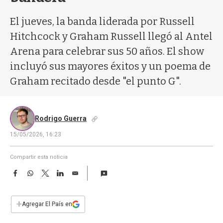
a
El jueves, la banda liderada por Russell
Hitchcock y Graham Russell llegó al Antel
Arena para celebrar sus 50 años. El show
incluyó sus mayores éxitos y un poema de
Graham recitado desde "el punto G".
Rodrigo Guerra
15/05/2026, 16:23
Compartir esta noticia
F
W
T
L
E
a
h
w
i
m
c
a
i
n
a
e
t
t
k
i
+
Agregar El País en
b
s
t
e
l
o
A
e
d