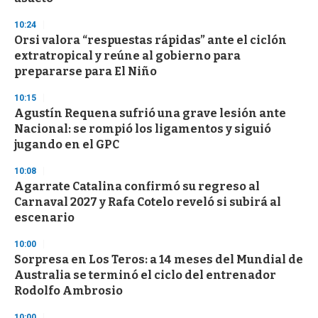
3
3
s
10:24
e
Orsi valora “respuestas rápidas” ante el ciclón
c
extratropical y reúne al gobierno para
o
n
prepararse para El Niño
d
s
10:15
Agustín Requena sufrió una grave lesión ante
Nacional: se rompió los ligamentos y siguió
jugando en el GPC
10:08
Agarrate Catalina confirmó su regreso al
Carnaval 2027 y Rafa Cotelo reveló si subirá al
escenario
10:00
Sorpresa en Los Teros: a 14 meses del Mundial de
Australia se terminó el ciclo del entrenador
Rodolfo Ambrosio
10:00