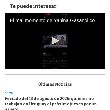
Te puede interesar
El mal momento de Yanina Gasañol con un hincha argentino en "Subrayado"
0
s
e
c
Últimas Noticias
o
n
10:28
d
Feriado del 13 de agosto de 2026: quiénes no
s
o
trabajan en Uruguay el próximo jueves por un
f
asueto