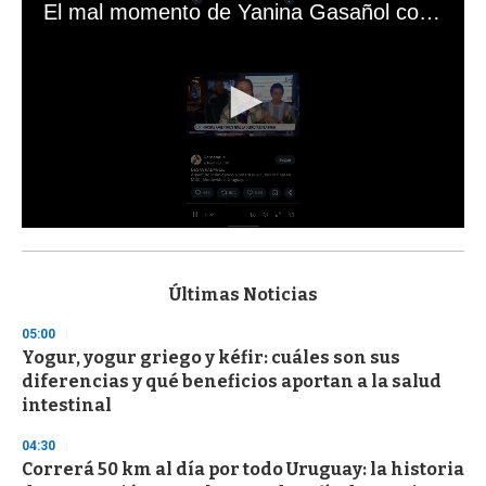
El mal momento de Yanina Gasañol con un hincha argentino en "Subrayado"
0
s
e
c
Últimas Noticias
o
n
05:00
d
Yogur, yogur griego y kéfir: cuáles son sus
s
o
diferencias y qué beneficios aportan a la salud
f
intestinal
3
3
s
04:30
e
Correrá 50 km al día por todo Uruguay: la historia
c