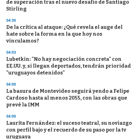
de superación tras el nuevo desafío de Santiago
o
n
Stirling
d
s
04:30
De la crítica al ataque: ¿Qué revela el auge del
hate sobre la forma en la que hoy nos
vinculamos?
04:03
Lubetkin: "No hay negociación concreta" con
EE.UU. y, si llegan deportados, tendrán prioridad
"uruguayos detenidos"
04:00
La basura de Montevideo seguirá yendo a Felipe
Cardoso hasta al menos 2055, con las obras que
prevé la IMM
04:00
Laurita Fernández: el suceso teatral, su noviazgo
con perfil bajo y el recuerdo de su paso por la tv
uruguaya