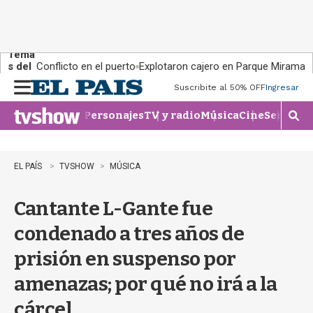
Tema
s del
Conflicto en el puerto
Explotaron cajero en Parque Miramar
día:
Suscribite al 50% OFF
Ingresar
M
e
Personajes
TV y radio
Música
Cine
Series
Te
n
M
u
o
s
t
EL PAÍS
TVSHOW
MÚSICA
r
a
Cantante L-Gante fue
r
b
condenado a tres años de
�
s
prisión en suspenso por
q
u
amenazas; por qué no irá a la
e
d
cárcel