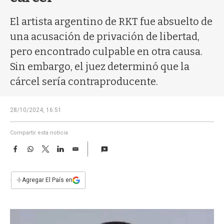
a
El artista argentino de RKT fue absuelto de
una acusación de privación de libertad,
pero encontrado culpable en otra causa.
Sin embargo, el juez determinó que la
cárcel sería contraproducente.
28/10/2024, 16:51
Compartir esta noticia
F
W
T
L
E
a
h
w
i
m
c
a
i
n
a
e
t
t
k
i
+
Agregar El País en
b
s
t
e
l
o
A
e
d
o
p
r
I
k
p
n