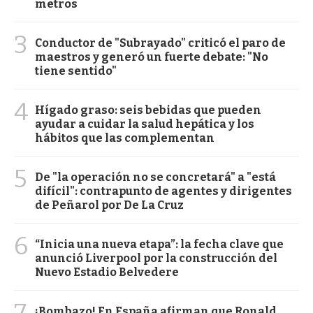
metros
3
Conductor de "Subrayado" criticó el paro de
maestros y generó un fuerte debate: "No
tiene sentido"
4
Hígado graso: seis bebidas que pueden
ayudar a cuidar la salud hepática y los
hábitos que las complementan
5
De "la operación no se concretará" a "está
difícil": contrapunto de agentes y dirigentes
de Peñarol por De La Cruz
6
“Inicia una nueva etapa”: la fecha clave que
anunció Liverpool por la construcción del
Nuevo Estadio Belvedere
7
¡Bombazo! En España afirman que Ronald