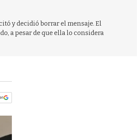
s
q
u
e
itó y decidió borrar el mensaje. El
d
o, a pesar de que ella lo considera
a
 en