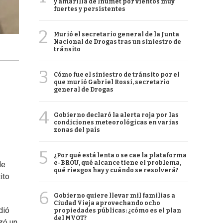
y amarilla de Inumet por vientos muy
fuertes y persistentes
2
Murió el secretario general de la Junta
Nacional de Drogas tras un siniestro de
tránsito
3
Cómo fue el siniestro de tránsito por el
que murió Gabriel Rossi, secretario
general de Drogas
4
Gobierno declaró la alerta roja por las
condiciones meteorológicas en varias
zonas del país
5
¿Por qué está lenta o se cae la plataforma
e-BROU, qué alcance tiene el problema,
de
qué riesgos hay y cuándo se resolverá?
ito
6
Gobierno quiere llevar mil familias a
Ciudad Vieja aprovechando ocho
dió
propiedades públicas: ¿cómo es el plan
del MVOT?
izó un