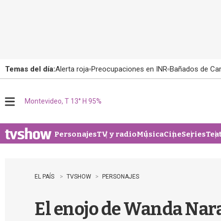
Temas del día:
Alerta roja
Preocupaciones en INR
Bañados de Ca
Montevideo, T 13° H 95%
M
e
n
u
Personajes
TV y radio
Música
Cine
Series
Tea
EL PAÍS
TVSHOW
PERSONAJES
El enojo de Wanda Nara