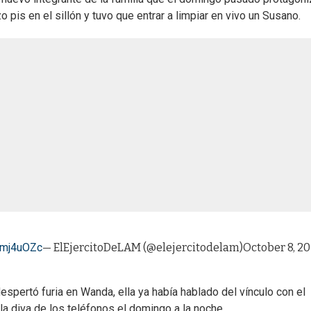
zo pis en el sillón y tuvo que entrar a limpiar en vivo un Susano.
I5mj4uOZc
— ElEjercitoDeLAM (@elejercitodelam)
October 8, 2
espertó furia en Wanda, ella ya había hablado del vínculo con el
 la diva de los teléfonos el domingo a la noche.