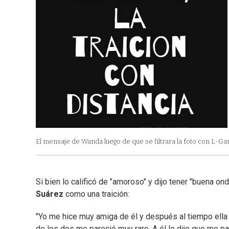
El mensaje de Wanda luego de que se filtrara la foto con L-G
Si bien lo calificó de "amoroso" y dijo tener "buena o
Suárez
como una traición:
"Yo me hice muy amiga de él y después al tiempo ella l
de los dos me pareció muy raro. A él le dije que me pa