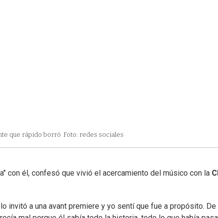
ante que rápido borró
Foto: redes sociales
nda" con él, confesó que vivió el acercamiento del músico con la
C
o invitó a una avant premiere y yo sentí que fue a propósito. De
recía mal porque él sabía todo la historia, todo lo que había pas