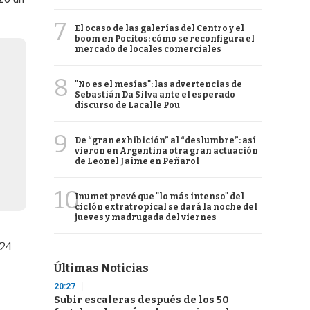
7
El ocaso de las galerías del Centro y el
boom en Pocitos: cómo se reconfigura el
mercado de locales comerciales
8
"No es el mesías": las advertencias de
Sebastián Da Silva ante el esperado
discurso de Lacalle Pou
9
De “gran exhibición” al “deslumbre”: así
vieron en Argentina otra gran actuación
de Leonel Jaime en Peñarol
10
Inumet prevé que "lo más intenso" del
ciclón extratropical se dará la noche del
jueves y madrugada del viernes
024
Últimas Noticias
20:27
Subir escaleras después de los 50