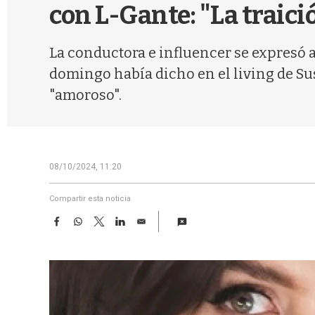
con L-Gante: "La traició
La conductora e influencer se expresó a 
domingo había dicho en el living de Su
"amoroso".
08/10/2024, 11:20
Compartir esta noticia
F
W
T
L
E
a
h
w
i
m
c
a
i
n
a
e
t
t
k
i
b
s
t
e
l
o
A
e
d
o
p
r
I