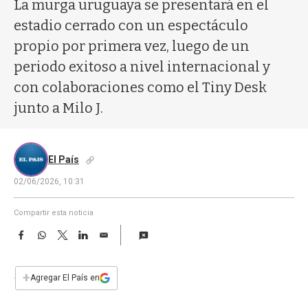
a
La murga uruguaya se presentará en el
estadio cerrado con un espectáculo
propio por primera vez, luego de un
periodo exitoso a nivel internacional y
con colaboraciones como el Tiny Desk
junto a Milo J.
El País
02/06/2026, 10:31
Compartir esta noticia
F
W
T
L
E
a
h
w
i
m
c
a
i
n
a
e
t
t
k
i
+
Agregar El País en
b
s
t
e
l
o
A
e
d