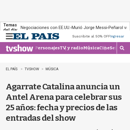
Temas
Negociaciones con EE.UU.
Murió Jorge Messi
Peñarol vs
del día:
Suscribite al 50% OFF
Ingresar
M
e
Personajes
TV y radio
Música
Cine
Series
Te
n
M
u
o
s
t
EL PAÍS
TVSHOW
MÚSICA
r
a
Agarrate Catalina anuncia un
r
b
Antel Arena para celebrar sus
�
s
25 años: fecha y precios de las
q
u
entradas del show
e
d