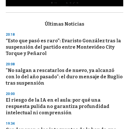
0
s
e
c
Últimas Noticias
o
n
20:18
d
“Esto que pasó es raro”: Evaristo González tras la
s
o
suspensión del partido entre Montevideo City
f
Torque y Peñarol
3
3
s
20:08
e
"No salgan a rescatarlos de nuevo, ya alcanzó
c
con lo del año pasado": el duro mensaje de Ruglio
o
n
tras suspensión
d
s
20:00
El riesgo de la IA en el aula: por qué una
respuesta pulida no garantiza profundidad
intelectual ni comprensión
19:34