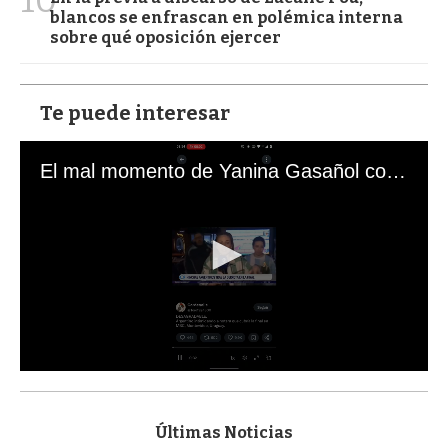
10
blancos se enfrascan en polémica interna
sobre qué oposición ejercer
Te puede interesar
El mal momento de Yanina Gasañol con un hincha argentino en "Subrayado"
0
s
e
c
Últimas Noticias
o