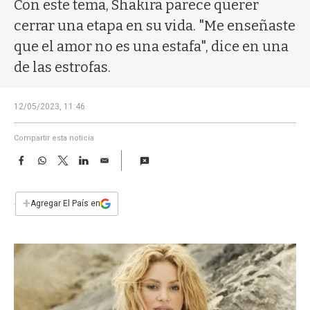
a
Con este tema, Shakira parece querer
cerrar una etapa en su vida. "Me enseñaste
que el amor no es una estafa", dice en una
de las estrofas.
12/05/2023, 11:46
Compartir esta noticia
F
W
T
L
E
a
h
w
i
m
c
a
i
n
a
e
t
t
k
i
+
Agregar El País en
b
s
t
e
l
o
A
e
d
o
p
r
I
k
p
n