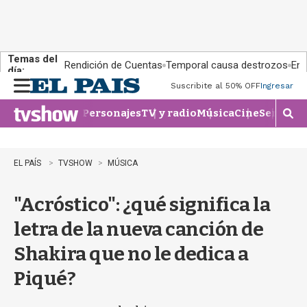
Temas del
Rendición de Cuentas
Temporal causa destrozos
En 
día:
Suscribite al 50% OFF
Ingresar
M
e
Personajes
TV y radio
Música
Cine
Series
Te
n
M
u
o
s
t
EL PAÍS
TVSHOW
MÚSICA
r
a
"Acróstico": ¿qué significa la
r
b
letra de la nueva canción de
�
s
Shakira que no le dedica a
q
u
Piqué?
e
d