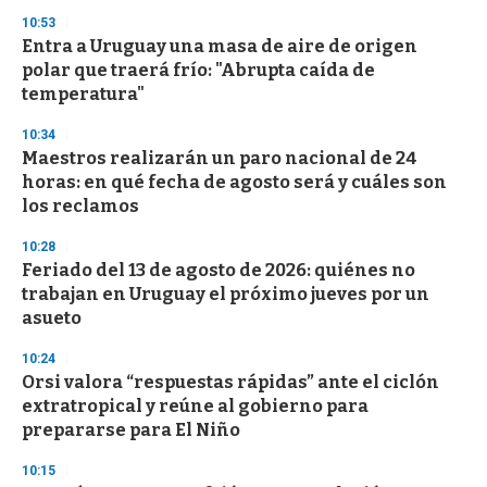
n
10:53
d
Entra a Uruguay una masa de aire de origen
s
o
polar que traerá frío: "Abrupta caída de
f
temperatura"
3
3
s
10:34
e
Maestros realizarán un paro nacional de 24
c
horas: en qué fecha de agosto será y cuáles son
o
n
los reclamos
d
s
10:28
Feriado del 13 de agosto de 2026: quiénes no
trabajan en Uruguay el próximo jueves por un
asueto
10:24
Orsi valora “respuestas rápidas” ante el ciclón
extratropical y reúne al gobierno para
prepararse para El Niño
10:15