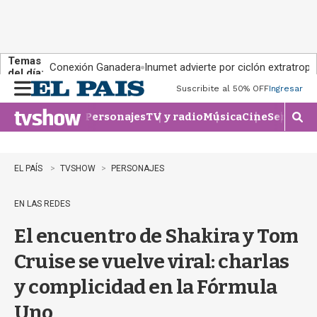
Temas
Conexión Ganadera
Inumet advierte por ciclón extratropi
del día:
Suscribite al 50% OFF
Ingresar
M
e
Personajes
TV y radio
Música
Cine
Series
Te
n
M
u
o
s
t
EL PAÍS
TVSHOW
PERSONAJES
r
a
EN LAS REDES
r
b
El encuentro de Shakira y Tom
�
s
Cruise se vuelve viral: charlas
q
u
y complicidad en la Fórmula
e
d
Uno