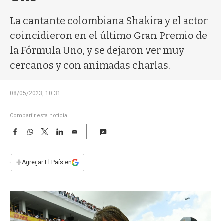
a
La cantante colombiana Shakira y el actor
coincidieron en el último Gran Premio de
la Fórmula Uno, y se dejaron ver muy
cercanos y con animadas charlas.
08/05/2023, 10:31
Compartir esta noticia
F
W
T
L
E
a
h
w
i
m
c
a
i
n
a
e
t
t
k
i
+
Agregar El País en
b
s
t
e
l
o
A
e
d
o
p
r
I
k
p
n