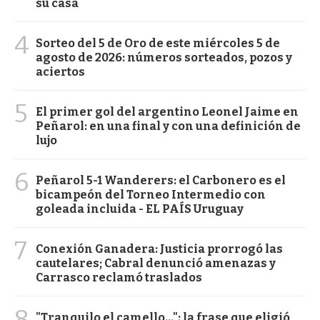
su casa
4
Sorteo del 5 de Oro de este miércoles 5 de
agosto de 2026: números sorteados, pozos y
aciertos
5
El primer gol del argentino Leonel Jaime en
Peñarol: en una final y con una definición de
lujo
6
Peñarol 5-1 Wanderers: el Carbonero es el
bicampeón del Torneo Intermedio con
goleada incluida - EL PAÍS Uruguay
7
Conexión Ganadera: Justicia prorrogó las
cautelares; Cabral denunció amenazas y
Carrasco reclamó traslados
8
"Tranquilo el camello...": la frase que eligió