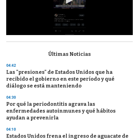
0
s
e
c
Últimas Noticias
o
n
04:42
d
Las "presiones" de Estados Unidos que ha
s
o
recibido el gobierno en este período y qué
f
diálogo se está manteniendo
3
3
s
04:30
e
Por qué la periodontitis agrava las
c
enfermedades autoinmunes y qué hábitos
o
n
ayudan a prevenirla
d
s
04:10
Estados Unidos frena el ingreso de aguacate de