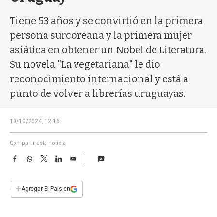
a
Tiene 53 años y se convirtió en la primera
persona surcoreana y la primera mujer
asiática en obtener un Nobel de Literatura.
Su novela "La vegetariana" le dio
reconocimiento internacional y está a
punto de volver a librerías uruguayas.
10/10/2024, 12:16
Compartir esta noticia
F
W
T
L
E
a
h
w
i
m
c
a
i
n
a
e
t
t
k
i
+
Agregar El País en
b
s
t
e
l
o
A
e
d
o
p
r
I