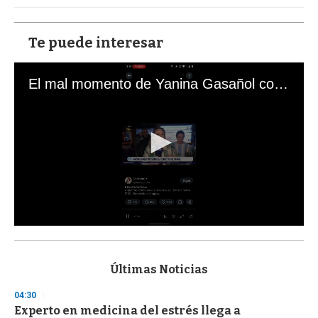
Te puede interesar
El mal momento de Yanina Gasañol con un hincha argentino en "Subrayado"
0
s
e
c
Últimas Noticias
o
n
04:30
d
Experto en medicina del estrés llega a
s