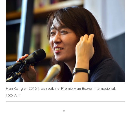
k
p
n
Han Kang en 2016, tras recibir el Premio Man Booker internacional.
Foto: AFP