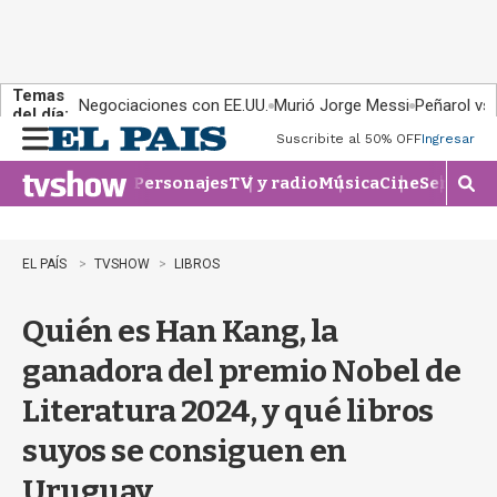
Temas
Negociaciones con EE.UU.
Murió Jorge Messi
Peñarol vs
del día:
Suscribite al 50% OFF
Ingresar
M
e
Personajes
TV y radio
Música
Cine
Series
Te
n
M
u
o
s
t
EL PAÍS
TVSHOW
LIBROS
r
a
Quién es Han Kang, la
r
b
ganadora del premio Nobel de
�
s
Literatura 2024, y qué libros
q
u
suyos se consiguen en
e
d
Uruguay