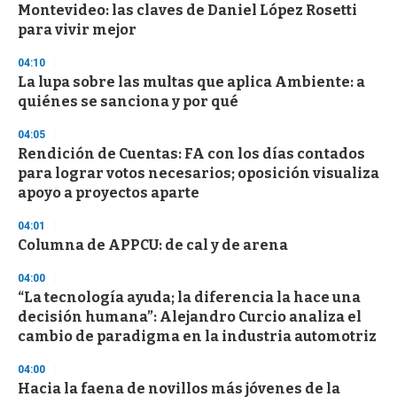
o
Montevideo: las claves de Daniel López Rosetti
f
para vivir mejor
3
3
s
04:10
e
La lupa sobre las multas que aplica Ambiente: a
c
quiénes se sanciona y por qué
o
n
d
04:05
s
Rendición de Cuentas: FA con los días contados
para lograr votos necesarios; oposición visualiza
apoyo a proyectos aparte
04:01
Columna de APPCU: de cal y de arena
04:00
“La tecnología ayuda; la diferencia la hace una
decisión humana”: Alejandro Curcio analiza el
cambio de paradigma en la industria automotriz
04:00
Hacia la faena de novillos más jóvenes de la