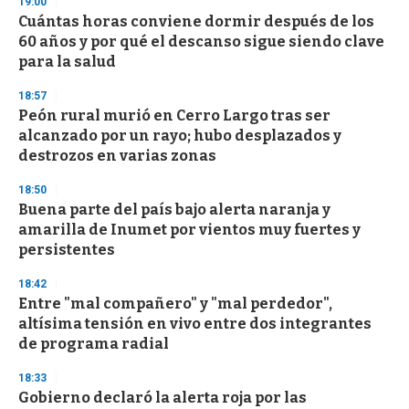
19:00
e
Cuántas horas conviene dormir después de los
c
60 años y por qué el descanso sigue siendo clave
o
n
para la salud
d
s
18:57
Peón rural murió en Cerro Largo tras ser
alcanzado por un rayo; hubo desplazados y
destrozos en varias zonas
18:50
Buena parte del país bajo alerta naranja y
amarilla de Inumet por vientos muy fuertes y
persistentes
18:42
Entre "mal compañero" y "mal perdedor",
altísima tensión en vivo entre dos integrantes
de programa radial
18:33
Gobierno declaró la alerta roja por las