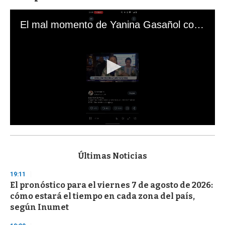
El mal momento de Yanina Gasañol con un hincha argentino en "Subrayado"
0
s
e
c
Últimas Noticias
o
n
19:11
d
El pronóstico para el viernes 7 de agosto de 2026:
s
o
cómo estará el tiempo en cada zona del país,
f
según Inumet
3
3
s