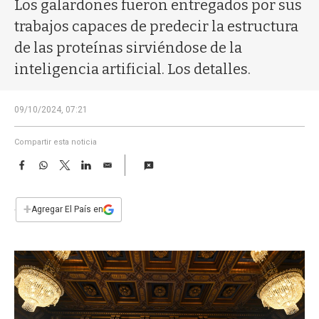
a
Los galardones fueron entregados por sus
trabajos capaces de predecir la estructura
de las proteínas sirviéndose de la
inteligencia artificial. Los detalles.
09/10/2024, 07:21
Compartir esta noticia
F
W
T
L
E
a
h
w
i
m
c
a
i
n
a
e
t
t
k
i
+
Agregar El País en
b
s
t
e
l
o
A
e
d
o
p
r
I
k
p
n