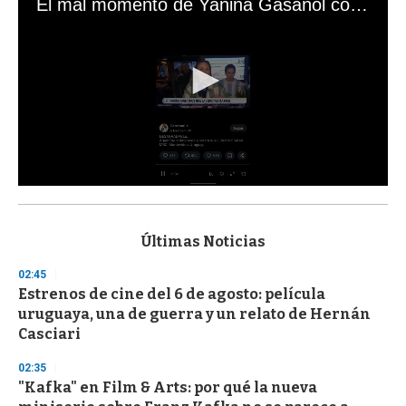
El mal momento de Yanina Gasañol con un hincha argentino en "Subrayado"
0
s
e
c
Últimas Noticias
o
n
02:45
d
Estrenos de cine del 6 de agosto: película
s
o
uruguaya, una de guerra y un relato de Hernán
f
Casciari
3
3
s
02:35
e
"Kafka" en Film & Arts: por qué la nueva
c