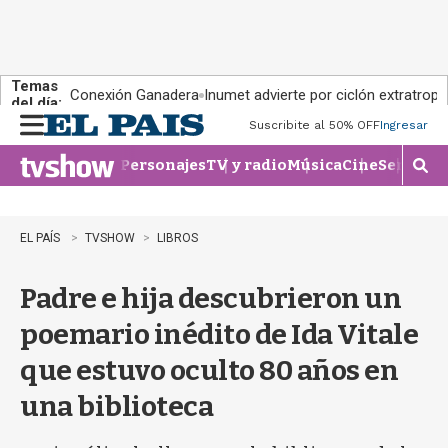
Temas
Conexión Ganadera
Inumet advierte por ciclón extratropi
del día:
Suscribite al 50% OFF
Ingresar
M
e
Personajes
TV y radio
Música
Cine
Series
Te
n
M
u
o
s
t
EL PAÍS
TVSHOW
LIBROS
r
a
Padre e hija descubrieron un
r
b
poemario inédito de Ida Vitale
�
s
que estuvo oculto 80 años en
q
u
una biblioteca
e
d