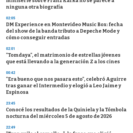
miniserie sobre Franz Kafka no se parece a
o
n
ninguna otra biografía
d
s
02:05
DM Experience en Montevideo Music Box: fecha
del show de la banda tributo a Depeche Mode y
cómo conseguir entradas
02:01
"Tomdaya", el matrimonio de estrellas jóvenes
que está llevando a la generación Z a los cines
00:42
"Era bueno que nos pasara esto", celebró Aguirre
tras ganar el Intermedio y elogió a Leo Jaime y
Espinosa
23:45
Conocé los resultados de la Quiniela y la Tómbola
nocturna del miércoles 5 de agosto de 2026
22:49