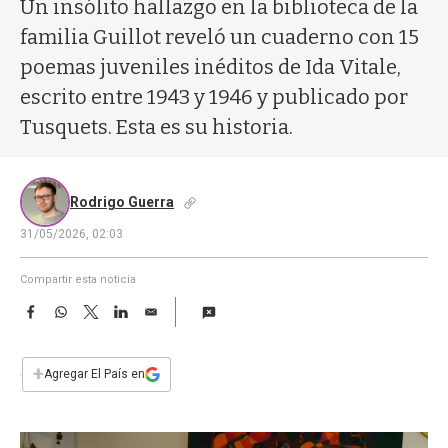
a
Un insólito hallazgo en la biblioteca de la
familia Guillot reveló un cuaderno con 15
poemas juveniles inéditos de Ida Vitale,
escrito entre 1943 y 1946 y publicado por
Tusquets. Esta es su historia.
Rodrigo Guerra
31/05/2026, 02:03
Compartir esta noticia
F
W
T
L
E
a
h
w
i
m
c
a
i
n
a
e
t
t
k
i
+
Agregar El País en
b
s
t
e
l
o
A
e
d
o
p
r
I
k
p
n