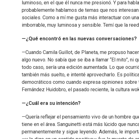
luminoso, en el que él nunca me presionó. Y para habl
probablemente hablamos de temas que nos interesan muc
sociales. Como a mí me gusta más interactuar con una
imborrable, muy luminosa y sensible. Temí que la reedi
—¿Qué encontró en las nuevas conversaciones?
—Cuando Camila Guillot, de Planeta, me propuso hace
algo nuevo. No sabía que se iba a llamar “El mito”, ni
todo caso, sería una edición aumentada. Lo que ocurr
también más suelto, e intenté aprovecharlo. Es polític
democráticos como cuando expresa opiniones sobre tema
Fernández Huidobro, el pasado reciente, la cultura wok
—¿Cuál era su intención?
—Quería reflejar el pensamiento vivo de un hombre qu
tiene en el área. Sanguinetti está más lúcido que nun
permanentemente y sigue leyendo. Además, le importa