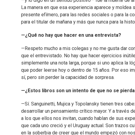
—y lo digo en un sentido positivo— fue la muerte de 
La manera en que esa experiencia aparece y moldea su
presente efímero, para las redes sociales o para la c
para el titular de mañana y más que nunca para la histor
—¿Qué no hay que hacer en una entrevista?
—Respeto mucho a mis colegas y no me gusta dar cons
que el entrevistado. No hay que hacer ejercicios inúti
simplemente una nota larga, porque si uno aplica la lógi
que poder leerse hoy o dentro de 15 años. Por eso imp
sí, pero sin perder la capacidad de sorpresa.
—¿Estos libros son un intento de que no se pierd
—Sí. Sanguinetti, Mujica y Topolansky tienen tres cab
desarrollar un pensamiento crítico mayor. Y a través
a los que ellos nos invitan, cuando hablan de sus exper
que cada uno creció y el Uruguay actual. Son trazos cu
en la soberbia de creer que el mundo empezó con nos