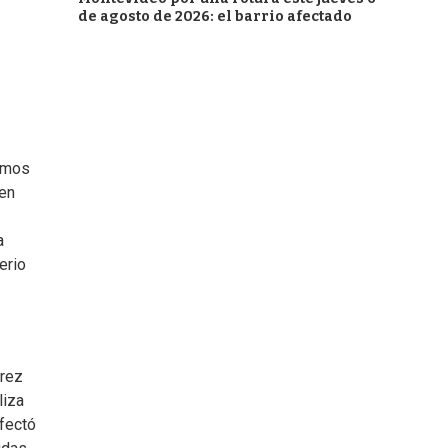
de agosto de 2026: el barrio afectado
bamos
 en
a
erio
árez
liza
fectó