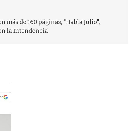
s
q
u
e
en más de 160 páginas, "Habla Julio",
d
en la Intendencia
a
 en