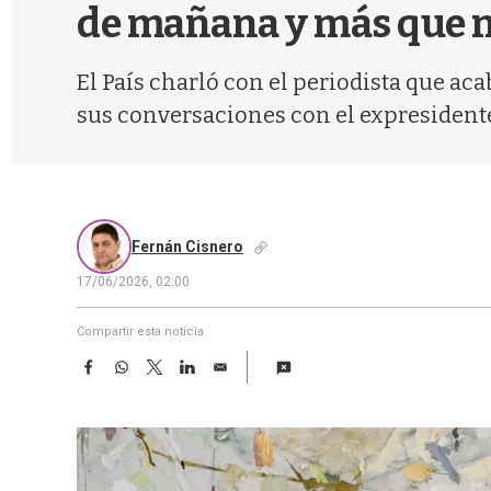
de mañana y más que nu
El País charló con el periodista que aca
sus conversaciones con el expresidente
Fernán Cisnero
17/06/2026, 02:00
Compartir esta noticia
F
W
T
L
E
a
h
w
i
m
c
a
i
n
a
e
t
t
k
i
b
s
t
e
l
o
A
e
d