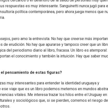
amigos cercanos o el deterioro de la salud de personas muy quer
s respuestas es muy interesante. Sanguinetti nunca jugó para e
onsultoría política contemporánea, pero ahora juega menos que n
ia.
ejos, pero amo la entrevista. No hay que creerse más importan
les de erudición. No hay que apurarse y tampoco creer que un libr
ca del periodismo diario al libro, fracasa. Un libro es atemporal:
ortan el conocimiento y también la intuición. Hay que saber muc
a el pensamiento de estas figuras?
ezas muy interesantes para entender la identidad uruguaya y
 de ese viaje que es un libro podemos meternos en mundos abstr
iencias vitales. Me interesa trazar los hilos entre el Uruguay en 
lturales y sociológicos que, si se pierden, corremos el riesgo de
otros.