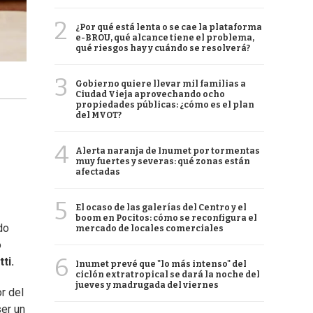
2
¿Por qué está lenta o se cae la plataforma
e-BROU, qué alcance tiene el problema,
qué riesgos hay y cuándo se resolverá?
3
Gobierno quiere llevar mil familias a
Ciudad Vieja aprovechando ocho
propiedades públicas: ¿cómo es el plan
del MVOT?
4
Alerta naranja de Inumet por tormentas
muy fuertes y severas: qué zonas están
afectadas
5
El ocaso de las galerías del Centro y el
boom en Pocitos: cómo se reconfigura el
do
mercado de locales comerciales
o
6
ti.
Inumet prevé que "lo más intenso" del
ciclón extratropical se dará la noche del
jueves y madrugada del viernes
r del
er un