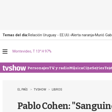
Temas del día:
Relación Uruguay - EE.UU.
Alerta naranja
Murió Gabr
Montevideo, T 13° H 97%
M
e
n
u
Personajes
TV y radio
Música
Cine
Series
Tea
EL PAÍS
TVSHOW
LIBROS
Pablo Cohen: "Sanguine