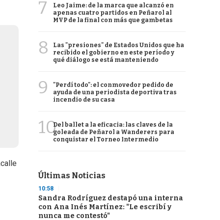
7
Leo Jaime: de la marca que alcanzó en
apenas cuatro partidos en Peñarol al
MVP de la final con más que gambetas
8
Las "presiones" de Estados Unidos que ha
recibido el gobierno en este período y
qué diálogo se está manteniendo
9
"Perdí todo": el conmovedor pedido de
ayuda de una periodista deportiva tras
incendio de su casa
10
Del ballet a la eficacia: las claves de la
goleada de Peñarol a Wanderers para
conquistar el Torneo Intermedio
calle
Últimas Noticias
10:58
Sandra Rodríguez destapó una interna
con Ana Inés Martínez: "Le escribí y
nunca me contestó"