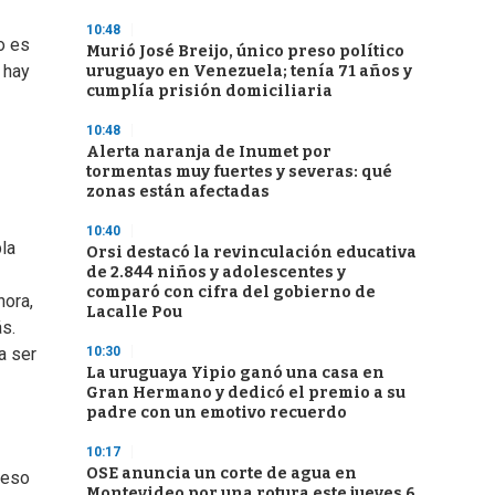
10:48
o es
Murió José Breijo, único preso político
 hay
uruguayo en Venezuela; tenía 71 años y
cumplía prisión domiciliaria
10:48
Alerta naranja de Inumet por
tormentas muy fuertes y severas: qué
zonas están afectadas
10:40
la
Orsi destacó la revinculación educativa
de 2.844 niños y adolescentes y
comparó con cifra del gobierno de
hora,
Lacalle Pou
s.
10:30
a ser
La uruguaya Yipio ganó una casa en
Gran Hermano y dedicó el premio a su
padre con un emotivo recuerdo
10:17
OSE anuncia un corte de agua en
ceso
Montevideo por una rotura este jueves 6