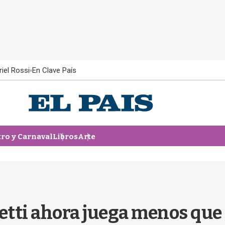
iel Rossi
En Clave País
tro y Carnaval
Libros
Arte
tti ahora juega menos que 