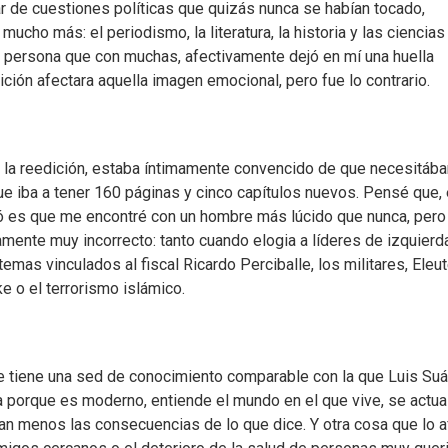
ar de cuestiones políticas que quizás nunca se habían tocado,
ho más: el periodismo, la literatura, la historia y las ciencias
 persona que con muchas, afectivamente dejó en mí una huella
ción afectara aquella imagen emocional, pero fue lo contrario.
r la reedición, estaba íntimamente convencido de que necesitá
 que iba a tener 160 páginas y cinco capítulos nuevos. Pensé que,
ió es que me encontré con un hombre más lúcido que nunca, pero
amente muy incorrecto: tanto cuando elogia a líderes de izquierd
s vinculados al fiscal Ricardo Perciballe, los militares, Eleut
e o el terrorismo islámico.
e tiene una sed de conocimiento comparable con la que Luis Su
ca porque es moderno, entiende el mundo en el que vive, se actua
n menos las consecuencias de lo que dice. Y otra cosa que lo a