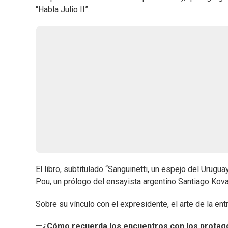
“Habla Julio II”.
El libro, subtitulado “Sanguinetti, un espejo del Urugu
Pou, un prólogo del ensayista argentino Santiago Kovad
Sobre su vínculo con el expresidente, el arte de la ent
—¿Cómo recuerda los encuentros con los protago