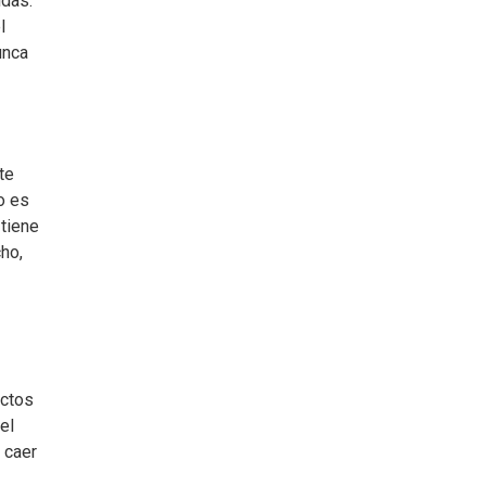
idas.
l
unca
te
o es
 tiene
ho,
actos
el
 caer