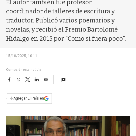
a
El autor también fue profesor,
coordinador de talleres de escritura y
traductor. Publicó varios poemarios y
novelas, y recibió el Premio Bartolomé
Hidalgo en 2015 por "Como si fuera poco".
15/10/2025, 10:11
Compartir esta noticia
F
W
T
L
E
a
h
w
i
m
c
a
i
n
a
e
t
t
k
i
+
Agregar El País en
b
s
t
e
l
o
A
e
d
o
p
r
I
k
p
n