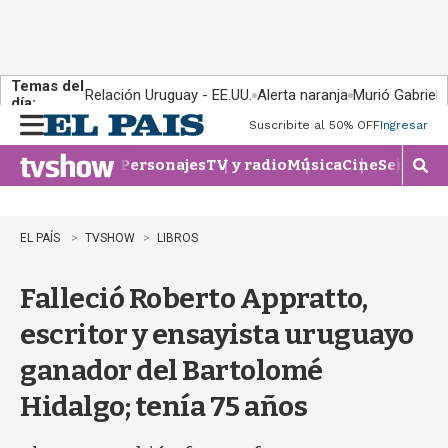
Temas del
Relación Uruguay - EE.UU.
Alerta naranja
Murió Gabriel 
día:
Suscribite al 50% OFF
Ingresar
M
e
Personajes
TV y radio
Música
Cine
Series
Te
n
M
u
o
s
t
EL PAÍS
TVSHOW
LIBROS
r
a
Falleció Roberto Appratto,
r
b
escritor y ensayista uruguayo
�
s
ganador del Bartolomé
q
u
Hidalgo; tenía 75 años
e
d