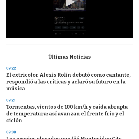
0
s
e
c
Últimas Noticias
o
n
09:22
d
El extricolor Alexis Rolín debutó como cantante,
s
o
respondió a las críticas y aclaró su futuro en la
f
música
3
3
s
09:21
e
Tormentas, vientos de 100 km/h y caída abrupta
c
de temperatura: así avanzan el frente frío y el
o
n
ciclón
d
s
09:08
Los precios elevados que fijó Montevideo City