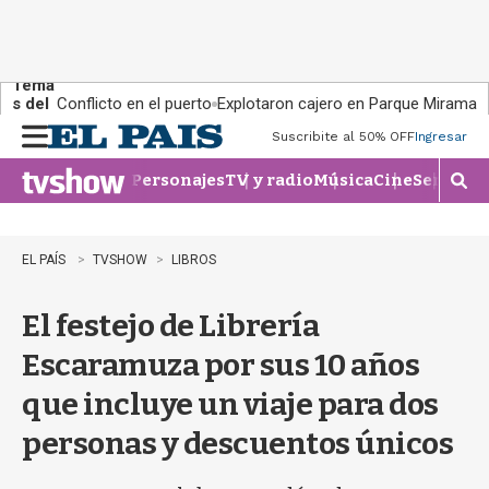
Tema
s del
Conflicto en el puerto
Explotaron cajero en Parque Miramar
día:
Suscribite al 50% OFF
Ingresar
M
e
Personajes
TV y radio
Música
Cine
Series
Te
n
M
u
o
s
t
EL PAÍS
TVSHOW
LIBROS
r
a
El festejo de Librería
r
b
Escaramuza por sus 10 años
�
s
que incluye un viaje para dos
q
u
personas y descuentos únicos
e
d