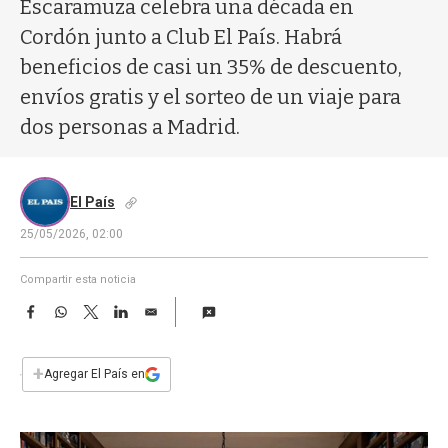
a
Escaramuza celebra una década en
Cordón junto a Club El País. Habrá
beneficios de casi un 35% de descuento,
envíos gratis y el sorteo de un viaje para
dos personas a Madrid.
El País
25/05/2026, 02:00
Compartir esta noticia
F
W
T
L
E
a
h
w
i
m
c
a
i
n
a
e
t
t
k
i
+
Agregar El País en
b
s
t
e
l
o
A
e
d
o
p
r
I
k
p
n