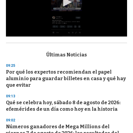
0
s
e
c
Últimas Noticias
o
n
09:25
d
Por qué los expertos recomiendan el papel
s
o
aluminio para guardar billetes en casa y qué hay
f
que evitar
3
3
s
09:13
e
Qué se celebra hoy, sábado 8 de agosto de 2026:
c
efemérides de un día como hoy en la historia
o
n
d
09:02
s
Números ganadores de Mega Millions del