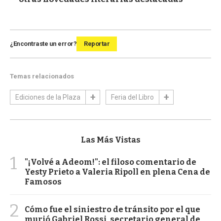
¿Encontraste un error?
Reportar
Temas relacionados
Ediciones de la Plaza
Feria del Libro
Las Más Vistas
1
"¡Volvé a Adeom!": el filoso comentario de
Yesty Prieto a Valeria Ripoll en plena Cena de
Famosos
2
Cómo fue el siniestro de tránsito por el que
murió Gabriel Rossi, secretario general de