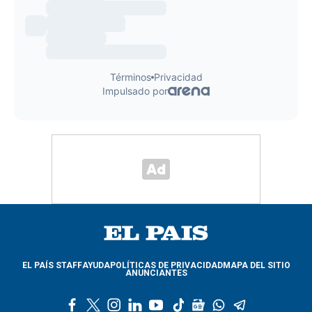
EL PAÍS STAFF
AYUDA
POLÍTICAS DE PRIVACIDAD
MAPA DEL SITIO
ANUNCIANTES
f
t
i
l
y
t
g
w
t