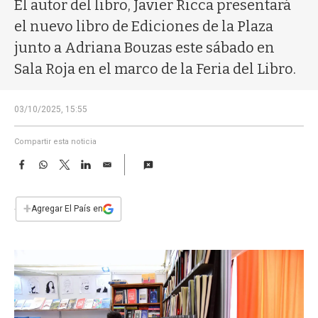
a
El autor del libro, Javier Ricca presentará
el nuevo libro de Ediciones de la Plaza
junto a Adriana Bouzas este sábado en
Sala Roja en el marco de la Feria del Libro.
03/10/2025, 15:55
Compartir esta noticia
F
W
T
L
E
a
h
w
i
m
c
a
i
n
a
e
t
t
k
i
+
Agregar El País en
b
s
t
e
l
o
A
e
d
o
p
r
I
k
p
n