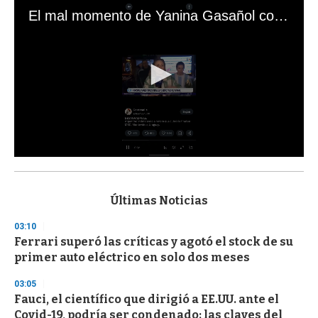
El mal momento de Yanina Gasañol con un hincha argentino en "Subrayado"
0
s
e
c
Últimas Noticias
o
n
03:10
d
Ferrari superó las críticas y agotó el stock de su
s
o
primer auto eléctrico en solo dos meses
f
3
03:05
3
s
Fauci, el científico que dirigió a EE.UU. ante el
e
Covid-19, podría ser condenado: las claves del