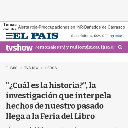
Temas
Alerta roja
Preocupaciones en INR
Bañados de Carrasco
del día:
Suscribite al 50% OFF
Ingresar
M
e
Personajes
TV y radio
Música
Cine
Series
Te
n
M
u
o
s
t
EL PAÍS
TVSHOW
LIBROS
r
a
"¿Cuál es la historia?", la
r
b
investigación que interpela
�
s
hechos de nuestro pasado
q
u
llega a la Feria del Libro
e
d