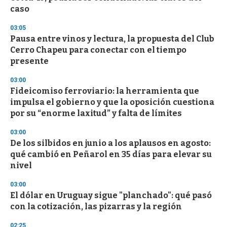
c
caso
o
n
d
03:05
s
Pausa entre vinos y lectura, la propuesta del Club
Cerro Chapeu para conectar con el tiempo
presente
03:00
Fideicomiso ferroviario: la herramienta que
impulsa el gobierno y que la oposición cuestiona
por su “enorme laxitud” y falta de límites
03:00
De los silbidos en junio a los aplausos en agosto:
qué cambió en Peñarol en 35 días para elevar su
nivel
03:00
El dólar en Uruguay sigue "planchado": qué pasó
con la cotización, las pizarras y la región
02:25