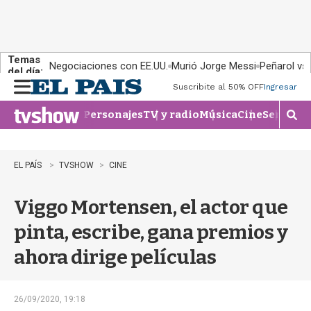
Temas
Negociaciones con EE.UU.
Murió Jorge Messi
Peñarol vs
del día:
Suscribite al 50% OFF
Ingresar
M
e
Personajes
TV y radio
Música
Cine
Series
Te
n
M
u
o
s
t
EL PAÍS
TVSHOW
CINE
r
a
Viggo Mortensen, el actor que
r
b
pinta, escribe, gana premios y
�
s
ahora dirige películas
q
u
e
d
26/09/2020, 19:18