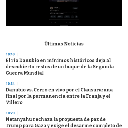
0
s
e
c
Últimas Noticias
o
n
10:40
d
El río Danubio en mínimos históricos deja al
s
o
descubierto restos de un buque de la Segunda
f
Guerra Mundial
3
3
s
10:34
e
Danubio vs. Cerro en vivo por el Clausura: una
c
final por la permanencia entre la Franja y el
o
n
Villero
d
s
10:23
Netanyahu rechaza la propuesta de paz de
Trump para Gaza y exige el desarme completo de