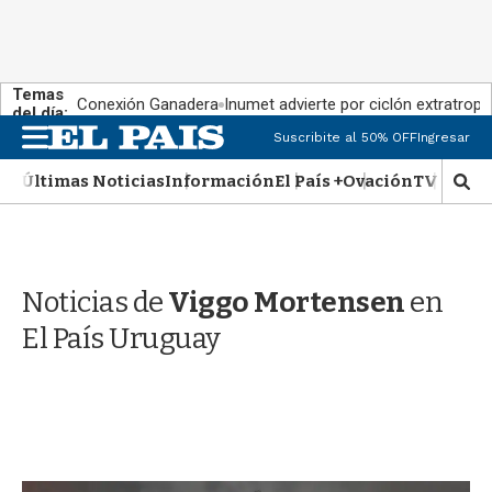
Temas
Conexión Ganadera
Inumet advierte por ciclón extratropi
del día:
M
Suscribite al 50% OFF
Ingresar
e
n
Últimas Noticias
Información
El País +
Ovación
TV Show
M
u
o
s
t
r
Noticias de
Viggo Mortensen
en
a
r
El País Uruguay
b
�
s
q
u
e
d