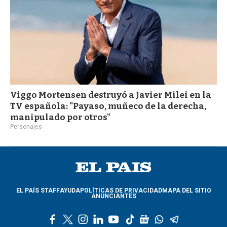
Viggo Mortensen destruyó a Javier Milei en la
TV española: "Payaso, muñeco de la derecha,
manipulado por otros"
Personajes
EL PAÍS STAFF
AYUDA
POLÍTICAS DE PRIVACIDAD
MAPA DEL SITIO
ANUNCIANTES
f
t
i
l
y
t
g
w
t