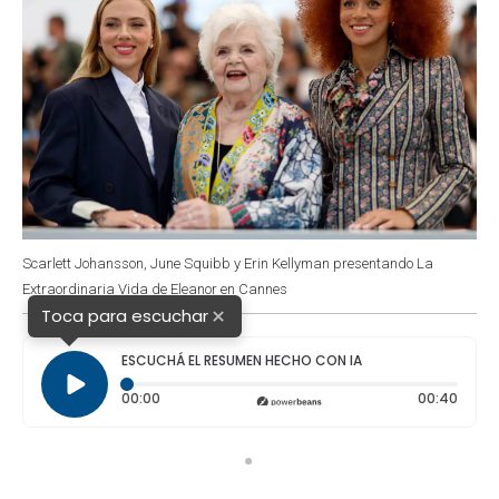
Scarlett Johansson, June Squibb y Erin Kellyman presentando La
Extraordinaria Vida de Eleanor en Cannes
×
Toca para escuchar
ESCUCHÁ EL RESUMEN HECHO CON IA
Tiempo transcurrido: 0 segundos
Durac
00:00
00:40