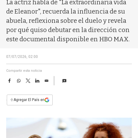
a
La actriz habla de "La extraordinaria vida
de Eleanor", recuerda la influencia de su
abuela, reflexiona sobre el duelo y revela
por qué quiso debutar en la dirección con
este documental disponible en HBO MAX.
07/07/2026, 02:00
Compartir esta noticia
F
W
T
L
E
a
h
w
i
m
c
a
i
n
a
e
t
t
k
i
+
Agregar El País en
b
s
t
e
l
o
A
e
d
o
p
r
I
k
p
n