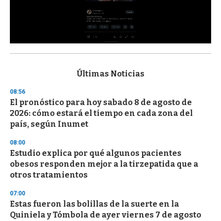
0
s
e
c
Últimas Noticias
o
n
08:56
d
El pronóstico para hoy sabado 8 de agosto de
s
o
2026: cómo estará el tiempo en cada zona del
f
país, según Inumet
3
3
s
08:00
e
Estudio explica por qué algunos pacientes
c
obesos responden mejor a la tirzepatida que a
o
n
otros tratamientos
d
s
07:00
Estas fueron las bolillas de la suerte en la
Quiniela y Tómbola de ayer viernes 7 de agosto