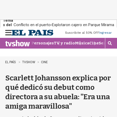
Tema
s del
Conflicto en el puerto
Explotaron cajero en Parque Miramar
día:
Suscribite al 50% OFF
Ingresar
M
e
Personajes
TV y radio
Música
Cine
Series
Te
n
M
u
o
s
t
EL PAÍS
TVSHOW
CINE
r
a
Scarlett Johansson explica por
r
b
qué dedicó su debut como
�
s
directora a su abuela: "Era una
q
u
amiga maravillosa"
e
d